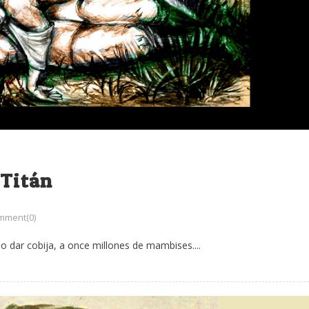
 Titán
mment(0)
 dar cobija, a once millones de mambises....