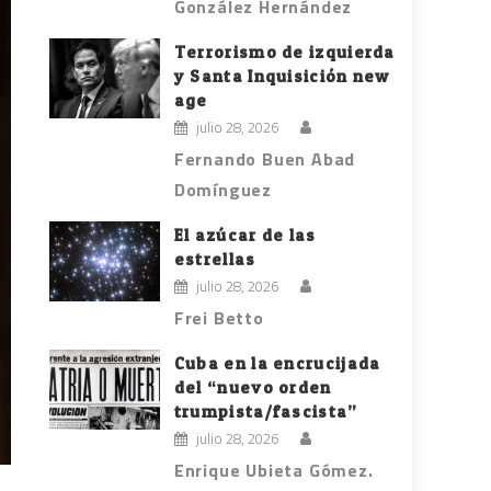
González Hernández
Terrorismo de izquierda
y Santa Inquisición new
age
julio 28, 2026
Fernando Buen Abad
Domínguez
El azúcar de las
estrellas
julio 28, 2026
Frei Betto
Cuba en la encrucijada
del “nuevo orden
trumpista/fascista”
julio 28, 2026
Enrique Ubieta Gómez.