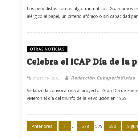
Los periodistas somos algo traumáticos. Guardamos en 
alérgico al papel, un criterio afónico o sin capacidad para
OTRAS NOTICIAS
Celebra el ICAP Día de la
Redacción Cubaperiodistas
marzo 19, 2015
Se lanzó la convocatoria al proyecto “Gran Día de Enero”
vivieron el día del triunfo de la Revolución en 1959...
Navegación
Anteriores
1
…
578
579
580
Sigui