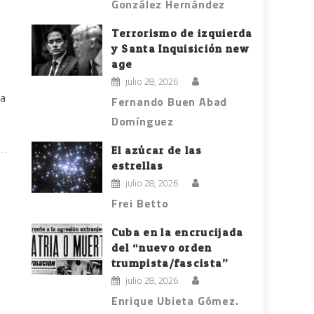
González Hernández
Terrorismo de izquierda
y Santa Inquisición new
age
julio 28, 2026
ma
Fernando Buen Abad
Domínguez
El azúcar de las
estrellas
julio 28, 2026
Frei Betto
Cuba en la encrucijada
del “nuevo orden
trumpista/fascista”
julio 28, 2026
Enrique Ubieta Gómez.