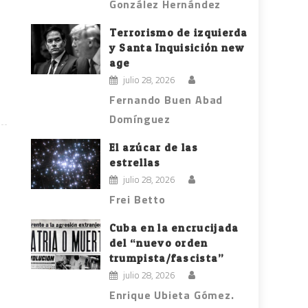
González Hernández
Terrorismo de izquierda
y Santa Inquisición new
age
julio 28, 2026
Fernando Buen Abad
Domínguez
El azúcar de las
estrellas
julio 28, 2026
Frei Betto
Cuba en la encrucijada
del “nuevo orden
trumpista/fascista”
julio 28, 2026
Enrique Ubieta Gómez.