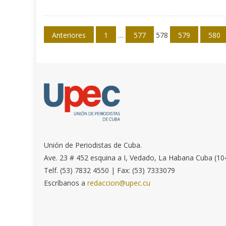
Navegación
Anteriores
1
…
577
578
579
580
de
entradas
Unión de Periodistas de Cuba.
Ave. 23 # 452 esquina a I, Vedado, La Habana Cuba (10
Telf. (53) 7832 4550 | Fax: (53) 7333079
Escríbanos a
redaccion@upec.cu