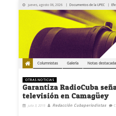
jueves, agosto 06, 2026
Documentos de la UPEC
Ef
Columnistas
Galería
Notas destacada
OTRAS NOTICIAS
Garantiza RadioCuba señal
televisión en Camagüey
Redacción Cubaperiodistas
julio 3, 2015
C