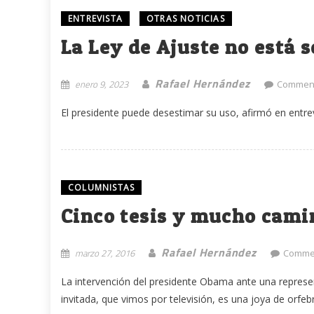
ENTREVISTA
OTRAS NOTICIAS
La Ley de Ajuste no está 
Rafael Hernández
enero 9, 2023
Comment
El presidente puede desestimar su uso, afirmó en entrevi
COLUMNISTAS
Cinco tesis y mucho cami
Rafael Hernández
marzo 27, 2016
Commen
La intervención del presidente Obama ante una represen
invitada, que vimos por televisión, es una joya de orfebrer