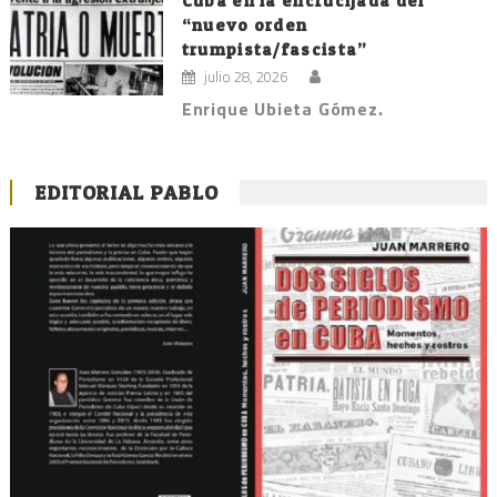
Cuba en la encrucijada del
“nuevo orden
trumpista/fascista”
julio 28, 2026
Enrique Ubieta Gómez.
EDITORIAL PABLO