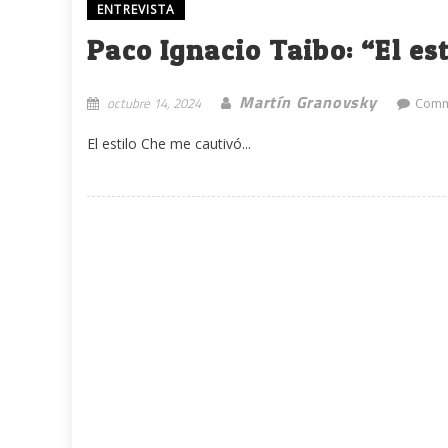
ENTREVISTA
Paco Ignacio Taibo: “El es
Martín Granovsky
octubre 14, 2024
Comm
El estilo Che me cautivó...