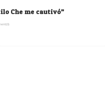
tilo Che me cautivó”
ent(0)