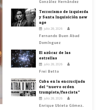
González Hernández
Terrorismo de izquierda
y Santa Inquisición new
age
julio 28, 2026
Fernando Buen Abad
Domínguez
El azúcar de las
estrellas
julio 28, 2026
Frei Betto
Cuba en la encrucijada
del “nuevo orden
trumpista/fascista”
julio 28, 2026
Enrique Ubieta Gómez.