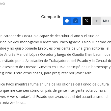
(0)
Compartir
Más
0
un catador de Coca-Cola capaz de descubrir el año y el sitio de
critor de México monógamo y abstemio. Paco Ignacio Taibo II, nacido e
e y no quiso ponerle Junior, es presidente de una gran editorial, el
 de Andrés Manuel López Obrador y luego de Claudia Sheinbaum, que
, invitado por la Asociación de Trabajadores del Estado y la Central d
del asesinato de Ernesto Guevara en 1967, participó de un homenaje y
guntar. Entre otras cosas, para preguntar por Javier Milei.
ice Paco mientras fuma en una de las oficinas del Fondo de Cultura
ro que me cuenten cómo un país de gente inteligente vota como si
r. A ver si todavía el Estado que avanza es el del autoritarismo, el
en toda América…