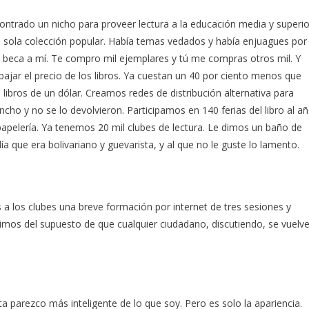
contrado un nicho para proveer lectura a la educación media y superio
a sola colección popular. Había temas vedados y había enjuagues por
a beca a mí. Te compro mil ejemplares y tú me compras otros mil. Y
bajar el precio de los libros. Ya cuestan un 40 por ciento menos que
ibros de un dólar. Creamos redes de distribución alternativa para
ncho y no se lo devolvieron. Participamos en 140 ferias del libro al a
 papelería. Ya tenemos 20 mil clubes de lectura. Le dimos un baño de
a que era bolivariano y guevarista, y al que no le guste lo lamento.
a los clubes una breve formación por internet de tres sesiones y
imos del supuesto de que cualquier ciudadano, discutiendo, se vuelv
a parezco más inteligente de lo que soy. Pero es solo la apariencia.