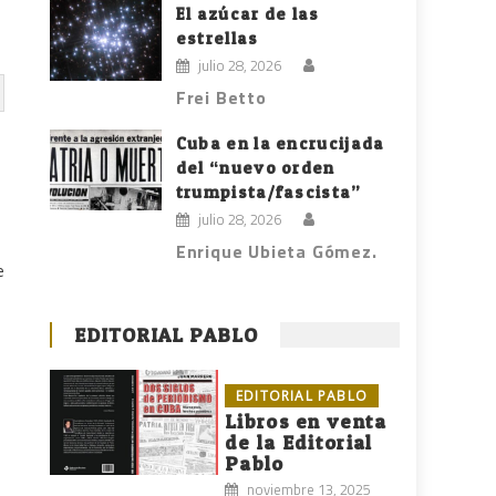
El azúcar de las
estrellas
julio 28, 2026
Frei Betto
Cuba en la encrucijada
del “nuevo orden
n
trumpista/fascista”
julio 28, 2026
Enrique Ubieta Gómez.
e
EDITORIAL PABLO
EDITORIAL PABLO
Libros en venta
de la Editorial
Pablo
noviembre 13, 2025