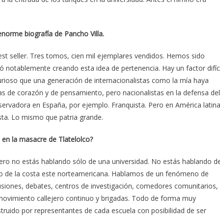
 enorme biografía de Pancho Villa.
best seller. Tres tomos, cien mil ejemplares vendidos. Hemos sido
nó notablemente creando esta idea de pertenencia. Hay un factor difíci
curioso que una generación de internacionalistas como la mía haya
stas de corazón y de pensamiento, pero nacionalistas en la defensa del
conservadora en España, por ejemplo. Franquista. Pero en América latin
sta. Lo mismo que patria grande.
 en la masacre de Tlatelolco?
 Pero no estás hablando sólo de una universidad. No estás hablando d
as o de la costa este norteamericana. Hablamos de un fenómeno de
siones, debates, centros de investigación, comedores comunitarios,
 movimiento callejero continuo y brigadas. Todo de forma muy
truido por representantes de cada escuela con posibilidad de ser