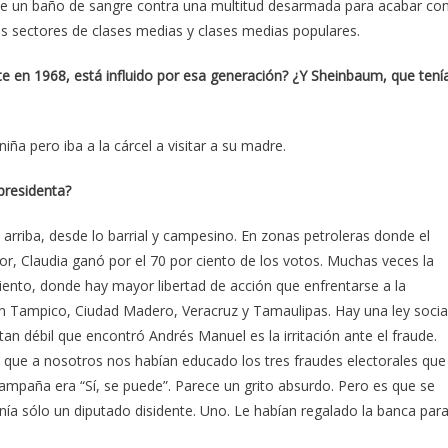
de un baño de sangre contra una multitud desarmada para acabar co
 sectores de clases medias y clases medias populares.
e en 1968, está influido por esa generación? ¿Y Sheinbaum, que tení
iña pero iba a la cárcel a visitar a su madre.
presidenta?
 arriba, desde lo barrial y campesino. En zonas petroleras donde el
r, Claudia ganó por el 70 por ciento de los votos. Muchas veces la
miento, donde hay mayor libertad de acción que enfrentarse a la
 en Tampico, Ciudad Madero, Veracruz y Tamaulipas. Hay una ley social
an débil que encontró Andrés Manuel es la irritación ante el fraude.
dió que a nosotros nos habían educado los tres fraudes electorales que
campaña era “Sí, se puede”. Parece un grito absurdo. Pero es que se
nía sólo un diputado disidente. Uno. Le habían regalado la banca par