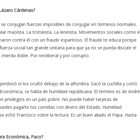
 Lázaro Cárdenas?
e se conjugan fuerzas imposibles de conjugar en términos normales.
pular maoísta. La trotskista. La leninista. Movimientos sociales como e
aron contra él con un fraude espantoso. El fraude te educa porque
uerza social tan grande unitaria para que ya no se pueda discutir el
 mierda doble. Por neoliberal y por corrupto.
perdonó ni los ocultó debajo de la alfombra. Sacó la cuchilla y cortó.
 Económica, se habla de humildad republicana. El término es de Andr
n privilegios en un país pobre. No puede haber tarjetas de
uedes pagarte tus comidas con dinero del Estado. Humildad
se echó Francisco sobre la lectura. Es un buen aliado el Papa. Hasta
tura Económica, Paco?