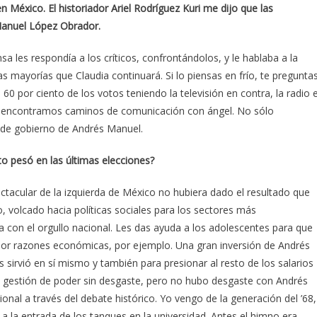
 México. El historiador Ariel Rodríguez Kuri me dijo que las
Manuel López Obrador.
 les respondía a los críticos, confrontándolos, y le hablaba a la
 mayorías que Claudia continuará. Si lo piensas en frío, te pregunta
por ciento de los votos teniendo la televisión en contra, la radio 
que encontramos caminos de comunicación con ángel. No sólo
s de gobierno de Andrés Manuel.
o pesó en las últimas elecciones?
ctacular de la izquierda de México no hubiera dado el resultado que
co, volcado hacia políticas sociales para los sectores más
za con el orgullo nacional. Les das ayuda a los adolescentes para que
or razones económicas, por ejemplo. Una gran inversión de Andrés
sirvió en sí mismo y también para presionar al resto de los salarios
ay gestión de poder sin desgaste, pero no hubo desgaste con Andrés
onal a través del debate histórico. Yo vengo de la generación del ’68,
 a la entrada de los tanques en la universidad. Antes el himno era