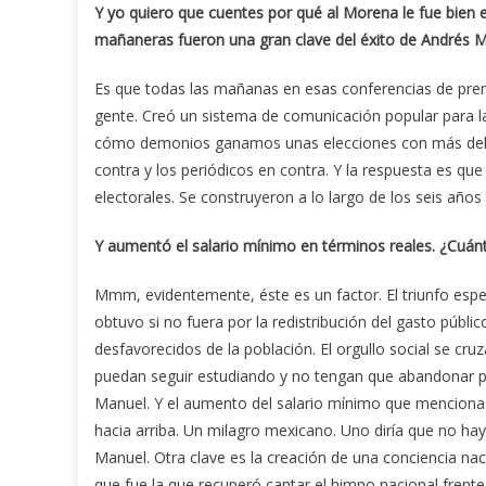
Y yo quiero que cuentes por qué al Morena le fue bien en
mañaneras fueron una gran clave del éxito de Andrés 
Es que todas las mañanas en esas conferencias de prensa
gente. Creó un sistema de comunicación popular para las
cómo demonios ganamos unas elecciones con más del 60 
contra y los periódicos en contra. Y la respuesta es 
electorales. Se construyeron a lo largo de los seis año
Y aumentó el salario mínimo en términos reales. ¿Cuánt
Mmm, evidentemente, éste es un factor. El triunfo espe
obtuvo si no fuera por la redistribución del gasto públi
desfavorecidos de la población. El orgullo social se cru
puedan seguir estudiando y no tengan que abandonar p
Manuel. Y el aumento del salario mínimo que mencionas 
hacia arriba. Un milagro mexicano. Uno diría que no h
Manuel. Otra clave es la creación de una conciencia naci
que fue la que recuperó cantar el himno nacional frente