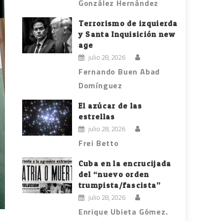
González Hernández
Terrorismo de izquierda
y Santa Inquisición new
age
julio 28, 2026
Fernando Buen Abad
Domínguez
El azúcar de las
estrellas
julio 28, 2026
Frei Betto
Cuba en la encrucijada
del “nuevo orden
trumpista/fascista”
julio 28, 2026
Enrique Ubieta Gómez.