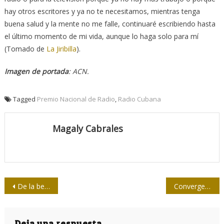
hay otros escritores y ya no te necesitamos, mientras tenga
buena salud y la mente no me falle, continuaré escribiendo hasta
el último momento de mi vida, aunque lo haga solo para mí
(Tomado de
La Jiribilla
).
Imagen de portada
: ACN.
Tagged
Premio Nacional de Radio
,
Radio Cubana
Magaly Cabrales
Navegación
De la belleza, la sexualidad y otros accidentes
Convergencias de miradas, palabras y sentimientos
de
Deja una respuesta