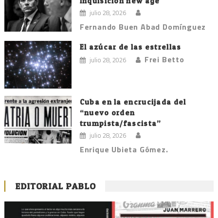
Inquisición new age
julio 28, 2026
Fernando Buen Abad Domínguez
El azúcar de las estrellas
Frei Betto
julio 28, 2026
Cuba en la encrucijada del
“nuevo orden
trumpista/fascista”
julio 28, 2026
Enrique Ubieta Gómez.
EDITORIAL PABLO