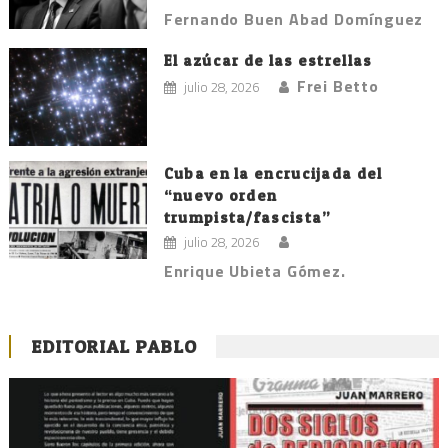
Fernando Buen Abad Domínguez
El azúcar de las estrellas
Frei Betto
julio 28, 2026
Cuba en la encrucijada del
“nuevo orden
trumpista/fascista”
julio 28, 2026
Enrique Ubieta Gómez.
EDITORIAL PABLO