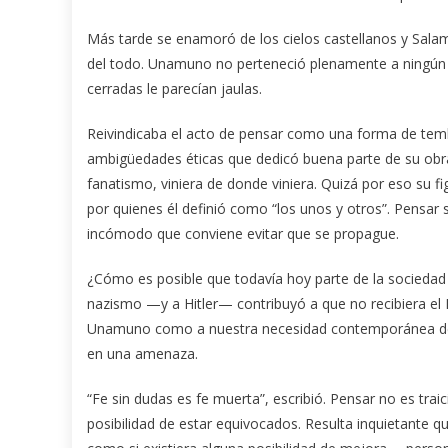
Más tarde se enamoró de los cielos castellanos y Salam
del todo. Unamuno no perteneció plenamente a ningún s
cerradas le parecían jaulas.
Reivindicaba el acto de pensar como una forma de temblo
ambigüedades éticas que dedicó buena parte de su obra y
fanatismo, viniera de donde viniera. Quizá por eso su fi
por quienes él definió como “los unos y otros”. Pensar s
incómodo que conviene evitar que se propague.
¿Cómo es posible que todavía hoy parte de la sociedad e
nazismo —y a Hitler— contribuyó a que no recibiera el 
Unamuno como a nuestra necesidad contemporánea de sim
en una amenaza.
“Fe sin dudas es fe muerta”, escribió. Pensar no es traic
posibilidad de estar equivocados. Resulta inquietante 