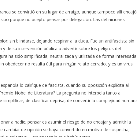
anca se convirtió en su lugar de arraigo, aunque tampoco allí encajó
itio porque no aceptó pensar por delegación. Las definiciones
r: sin blindarse, dejando respirar a la duda. Fue un antifascista sin
 de su intervención pública a advertir sobre los peligros del
gura ha sido simplificada, neutralizada y utilizada de forma interesada
in obedecer no resulta útil para ningún relato cerrado, y es un virus
spañola lo califique de fascista, cuando su oposición explícita al
Premio Nobel de Literatura? La pregunta no interpela tanto a
plificar, de clasificar deprisa, de convertir la complejidad human
ionar a nadie; pensar es asumir el riesgo de no encajar y admitir la
que cambiar de opinión se haya convertido en motivo de sospecha,