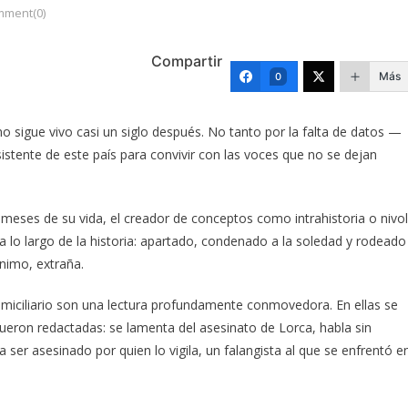
mment(0)
Compartir
Más
0
sigue vivo casi un siglo después. No tanto por la falta de datos —
istente de este país para convivir con las voces que no se dejan
s meses de su vida, el creador de conceptos como intrahistoria o nivo
 lo largo de la historia: apartado, condenado a la soledad y rodeado
nimo, extraña.
miciliario son una lectura profundamente conmovedora. En ellas se
fueron redactadas: se lamenta del asesinato de Lorca, habla sin
 ser asesinado por quien lo vigila, un falangista al que se enfrentó e