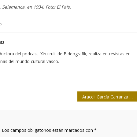
Salamanca, en 1934. Foto: El País.
o
no
ctora del podcast 'Xiruliruli' de Bideografik, realiza entrevistas en
onas del mundo cultural vasco.
Araceli García Carranza en la memoria
.
Los campos obligatorios están marcados con
*