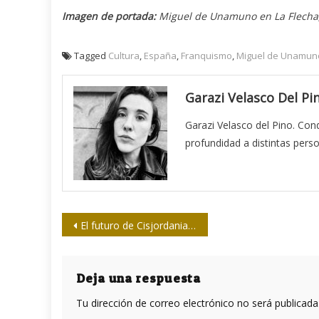
Imagen de portada:
Miguel de Unamuno en La Flecha, 
Tagged
Cultura
,
España
,
Franquismo
,
Miguel de Unamun
Garazi Velasco Del Pi
Garazi Velasco del Pino. Condu
profundidad a distintas pers
Navegación
El futuro de Cisjordania: saqueo y anexión por los colonos israelíes
de
entradas
Deja una respuesta
Tu dirección de correo electrónico no será publicada