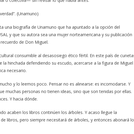
l o colectiva— sin revisar lo que había antes.
la verdad”. (Unamuno)
xista una biografía de Unamuno que ha apuntado a la opción del
USAL y que su autora sea una mujer norteamericana y su publicación
l recuerdo de Don Miguel.
 cultural consumible al desasosiego ético fértil. En este país de cuneta
e la hinchada defendiendo su escudo, acercarse a la figura de Miguel
ica necesario.
mucho y lo leemos poco. Pensar no es alinearse: es incomodarse. Y
e muchas personas no tienen ideas, sino que son tenidas por ellas.
es. Y hacia dónde.
do acaben los libros continúen los árboles. Y acaso llegue la
 de libros, pero siempre necesitará de árboles, y entonces abonará l