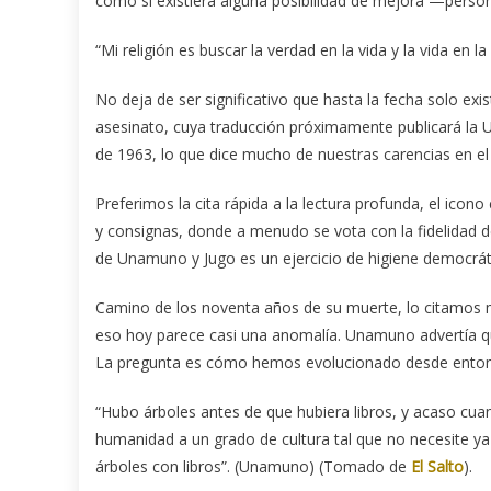
como si existiera alguna posibilidad de mejora —persona
“Mi religión es buscar la verdad en la vida y la vida en 
No deja de ser significativo que hasta la fecha solo e
asesinato, cuya traducción próximamente publicará la 
de 1963, lo que dice mucho de nuestras carencias en e
Preferimos la cita rápida a la lectura profunda, el icono
y consignas, donde a menudo se vota con la fidelidad d
de Unamuno y Jugo es un ejercicio de higiene democrát
Camino de los noventa años de su muerte, lo citamos 
eso hoy parece casi una anomalía. Unamuno advertía qu
La pregunta es cómo hemos evolucionado desde entonc
“Hubo árboles antes de que hubiera libros, y acaso cuan
humanidad a un grado de cultura tal que no necesite ya
árboles con libros”. (Unamuno) (Tomado de
El Salto
).