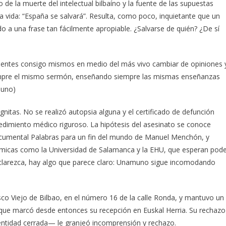
o de la muerte del intelectual bilbaíno y la fuente de las supuestas
la vida: “España se salvará”. Resulta, como poco, inquietante que un
 a una frase tan fácilmente apropiable. ¿Salvarse de quién? ¿De sí
uentes consigo mismos en medio del más vivo cambiar de opiniones 
empre el mismo sermón, enseñando siempre las mismas enseñanzas
muno)
nitas. No se realizó autopsia alguna y el certificado de defunción
dimiento médico riguroso. La hipótesis del asesinato se conoce
ocumental Palabras para un fin del mundo de Manuel Menchón, y
émicas como la Universidad de Salamanca y la EHU, que esperan pod
sclarezca, hay algo que parece claro: Unamuno sigue incomodando
co Viejo de Bilbao, en el número 16 de la calle Ronda, y mantuvo un
que marcó desde entonces su recepción en Euskal Herria. Su rechazo
identidad cerrada— le granjeó incomprensión y rechazo.