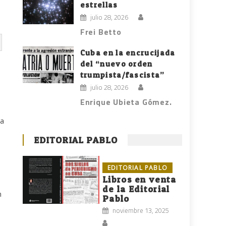
estrellas
julio 28, 2026
Frei Betto
Cuba en la encrucijada
del “nuevo orden
trumpista/fascista”
julio 28, 2026
Enrique Ubieta Gómez.
la
EDITORIAL PABLO
EDITORIAL PABLO
Libros en venta
de la Editorial
n
Pablo
noviembre 13, 2025