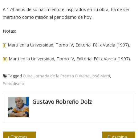
A 173 años de su nacimiento e inspirados en su obra, ha de ser
martiano como misión el periodismo de hoy.
Notas:
[i]
Martí en la Universidad, Tomo IV, Editorial Félix Varela (1997).
[ii]
Martí en la Universidad, Tomo IV, Editorial Félix Varela (1997).
Tagged
Cuba
,
Jornada de la Prensa Cubana
,
José Martí
,
Periodismo
Gustavo Robreño Dolz
Navegación
Thomas Mann y las tentaciones del fascismo
El asesinato del Washington Post