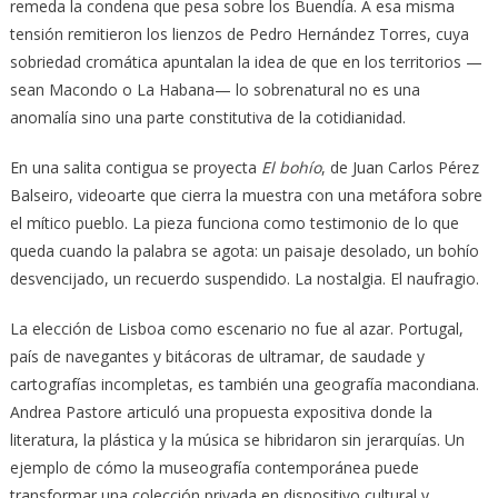
remeda la condena que pesa sobre los Buendía. A esa misma
tensión remitieron los lienzos de Pedro Hernández Torres, cuya
sobriedad cromática apuntalan la idea de que en los territorios —
sean Macondo o La Habana— lo sobrenatural no es una
anomalía sino una parte constitutiva de la cotidianidad.
En una salita contigua se proyecta
El bohío
, de Juan Carlos Pérez
Balseiro, videoarte que cierra la muestra con una metáfora sobre
el mítico pueblo. La pieza funciona como testimonio de lo que
queda cuando la palabra se agota: un paisaje desolado, un bohío
desvencijado, un recuerdo suspendido. La nostalgia. El naufragio.
La elección de Lisboa como escenario no fue al azar. Portugal,
país de navegantes y bitácoras de ultramar, de saudade y
cartografías incompletas, es también una geografía macondiana.
Andrea Pastore articuló una propuesta expositiva donde la
literatura, la plástica y la música se hibridaron sin jerarquías. Un
ejemplo de cómo la museografía contemporánea puede
transformar una colección privada en dispositivo cultural y