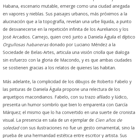
Habana, escenario mutable, emerge como una ciudad anegada
en vapores y nieblas. Sus paisajes urbanos, más próximos a la
alucinación que a la topografía, revelan una urbe líquida, a punto
de desvanecerse en la repetición infinita de los Aurelianos y los
José Arcadios. Camejo, quien creó junto a Daniela Águila el díptico
Orgullosas habaneras
donado por Luciano Méndez a la
Sociedade de Belas-Artes, articula una visión criolla que dialoga
sin esfuerzo con la gloria de Macondo, y es que ambas ciudades
se sostienen gracias a los relatos de quienes las habitan.
Más adelante, la complicidad de los dibujos de Roberto Fabelo y
las pinturas de Daniela Águila propone una relectura de los
arquetipos macondianos. Fabelo, con su trazo afilado y lúdico,
presenta un humor sombrío que bien lo emparenta con García
Márquez; el mismo que lo ha convertido en una suerte de cronista
visual. La presencia en sala de un ejemplar de
Cien años de
soledad
con sus ilustraciones no fue un gesto ornamental, sino la
prueba de una hermandad estética entre escritor y artista. Sus