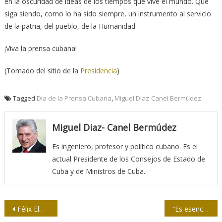
en la oscuridad de ideas de los tiempos que vive el mundo. Que
siga siendo, como lo ha sido siempre, un instrumento al servicio
de la patria, del pueblo, de la Humanidad.
¡Viva la prensa cubana!
(Tomado del sitio de la
Presidencia
)
Tagged
Día de la Prensa Cubana
,
Miguel Díaz-Canel Bermúdez
Miguel Diaz- Canel Bermúdez
Es ingeniero, profesor y político cubano. Es el
actual Presidente de los Consejos de Estado de
Cuba y de Ministros de Cuba.
Navegación
Félix Elmusa: sembradas, en los pechos, distinciones
“Es esencial entender que la comunicación es tan estratégica como transversal”