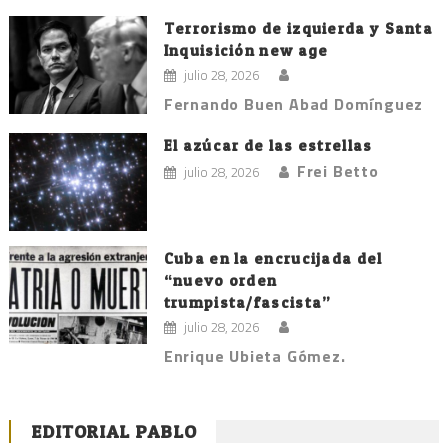
Terrorismo de izquierda y Santa
Inquisición new age
julio 28, 2026
Fernando Buen Abad Domínguez
El azúcar de las estrellas
Frei Betto
julio 28, 2026
Cuba en la encrucijada del
“nuevo orden
trumpista/fascista”
julio 28, 2026
Enrique Ubieta Gómez.
EDITORIAL PABLO