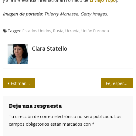
y a la irrelevancia internacional (Tomado de
El Viejo Topo
).
Imagen de portada:
Thierry Monasse. Getty Images.
Tagged
Estados Unidos
,
Rusia
,
Ucrania
,
Unión Europea
Clara Statello
Navegación
Estiman que el número de países que hacen boicot al dólar ya supera al de sus partidarios
Fe, esperanza y claridad
de
entradas
Deja una respuesta
Tu dirección de correo electrónico no será publicada.
Los
campos obligatorios están marcados con
*