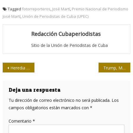
Tagged
fotorreporteros
,
José Martí
,
Premio Nacional de Periodismo
José Martí
,
Unión de Periodistas de Cuba (UPEC)
Redacción Cubaperiodistas
Sitio de la Unión de Periodistas de Cuba
Navegación
Heredia en Martí
Trump, Musk y Zuckerberg, tridente contra la verdad
de
entradas
Deja una respuesta
Tu dirección de correo electrónico no será publicada.
Los
campos obligatorios están marcados con
*
Comentario
*