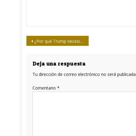
Navegación
¿Por qué Trump necesita controlar Groenlandia?
de
entradas
Deja una respuesta
Tu dirección de correo electrónico no será publicada
Comentario
*