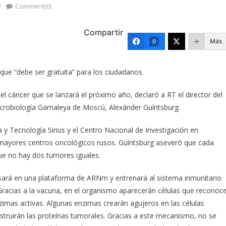
s
Comment(0)
Compartir
Más
0
 que “debe ser gratuita” para los ciudadanos.
l cáncer que se lanzará el próximo año, declaró a RT el director del
icrobiología Gamaleya de Moscú, Alexánder Guíntsburg.
 y Tecnología Sirius y el Centro Nacional de Investigación en
 mayores centros oncológicos rusos. Guíntsburg aseveró que cada
que no hay dos tumores iguales.
asará en una plataforma de ARNm y entrenará al sistema inmunitario
Gracias a la vacuna, en el organismo aparecerán células que reconoc
nzimas activas. Algunas enzimas crearán agujeros en las células
estruirán las proteínas tumorales. Gracias a este mecanismo, no se