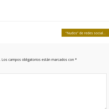
“Nudos” de redes sociales ahogan a Palestina
.
Los campos obligatorios están marcados con
*