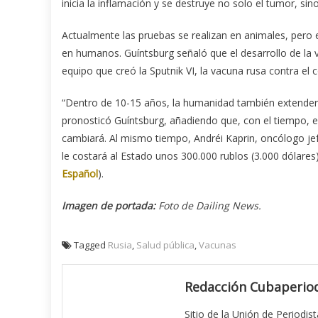
inicia la inflamación y se destruye no solo el tumor, si
Actualmente las pruebas se realizan en animales, pero 
en humanos. Guíntsburg señaló que el desarrollo de l
equipo que creó la Sputnik VI, la vacuna rusa contra el c
“Dentro de 10-15 años, la humanidad también extenderá
pronosticó Guíntsburg, añadiendo que, con el tiempo,
cambiará. Al mismo tiempo, Andréi Kaprin, oncólogo jef
le costará al Estado unos 300.000 rublos (3.000 dólare
Español
).
Imagen de portada:
Foto de Dailing News.
Tagged
Rusia
,
Salud pública
,
Vacunas
Redacción Cubaperiod
Sitio de la Unión de Periodis