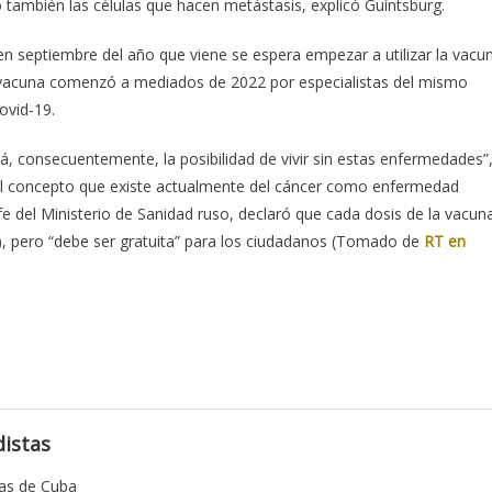
no también las células que hacen metástasis, explicó Guíntsburg.
en septiembre del año que viene se espera empezar a utilizar la vacu
a vacuna comenzó a mediados de 2022 por especialistas del mismo
ovid-19.
, consecuentemente, la posibilidad de vivir sin estas enfermedades”
 el concepto que existe actualmente del cáncer como enfermedad
e del Ministerio de Sanidad ruso, declaró que cada dosis de la vacun
s), pero “debe ser gratuita” para los ciudadanos (Tomado de
RT en
istas
tas de Cuba