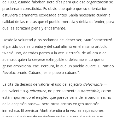
de 1892, cuando faltaban siete días para que esa organización se
proclamara constituida. Es obvio que quiso que su orientación
estuviera claramente expresada antes. Sabía necesario cuidar la
calidad de las metas que el pueblo merecía y debía defender, para
que las abrazara plena y eficazmente.
Desde la voluntad y los reclamos del deber ser, Martí caracterizó
el partido que se creaba y del cual afirmó en el mismo artículo:
“Nació uno, de todas partes a la vez. Y erraría, de afuera o de
adentro, quien lo creyese extinguible o deleznable. Lo que un
grupo ambiciona, cae. Perdura, lo que un pueblo quiere. El Partido
Revolucionario Cubano, es el pueblo cubano”.
La cita da deseos de valorar el uso del adjetivo
deleznable
—
equivalente a
quebradizo
, no precisamente a
detestable
, como
está imponiendo el empleo que parece venir de la paronimia, no
de la acepción base—, pero otras aristas exigen atención
inmediata. El previsor Martí atendía a la vez las aspiraciones
justas y el peligro de su deformación. No era el político que