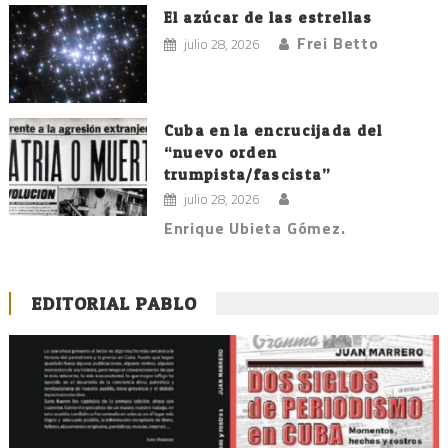
El azúcar de las estrellas
Frei Betto
julio 28, 2026
Cuba en la encrucijada del
“nuevo orden
trumpista/fascista”
julio 28, 2026
Enrique Ubieta Gómez.
EDITORIAL PABLO