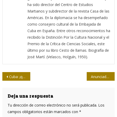
ha sido director del Centro de Estudios
Martianos y subdirector de la revista Casa de las
Américas. En la diplomacia se ha desempeñado
como consejero cultural de la Embajada de
Cuba en España. Entre otros reconocimientos ha
recibido la Distinción Por la Cultura Nacional y el
Premio de la Crítica de Ciencias Sociales, este
último por su libro Cesto de llamas. Biografía de
José Martí. (Velasco, Holguín, 1950).
Navegación
Cuba: ¡qué letra la de aquel año!
Anunciados Todos Estrellas del sóftbol de la prensa
de
entradas
Deja una respuesta
Tu dirección de correo electrónico no será publicada.
Los
campos obligatorios están marcados con
*