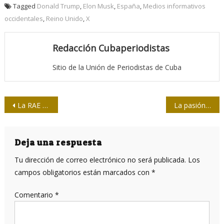
Tagged
Donald Trump
,
Elon Musk
,
España
,
Medios informativos
occidentales
,
Reino Unido
,
X
Redacción Cubaperiodistas
Sitio de la Unión de Periodistas de Cuba
Navegación
La RAE y su (re)Nueva gramática…
La pasión del diálogo
de
entradas
Deja una respuesta
Tu dirección de correo electrónico no será publicada.
Los
campos obligatorios están marcados con
*
Comentario
*