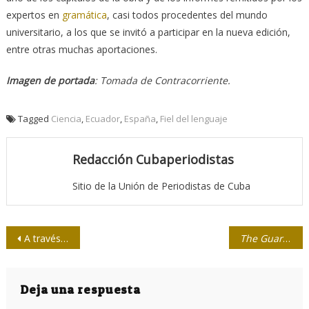
expertos en
gramática
, casi todos procedentes del mundo
universitario, a los que se invitó a participar en la nueva edición,
entre otras muchas aportaciones.
Imagen de portada
: Tomada de Contracorriente.
Tagged
Ciencia
,
Ecuador
,
España
,
Fiel del lenguaje
Redacción Cubaperiodistas
Sitio de la Unión de Periodistas de Cuba
Navegación
A través del silencio de la fotografía
The Guardian
t
de
entradas
Deja una respuesta