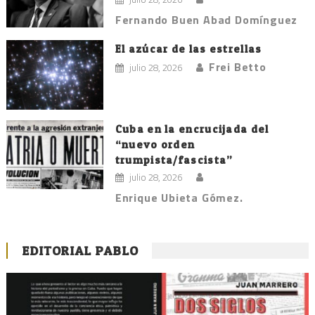
Fernando Buen Abad Domínguez
El azúcar de las estrellas
Frei Betto
julio 28, 2026
Cuba en la encrucijada del
“nuevo orden
trumpista/fascista”
julio 28, 2026
Enrique Ubieta Gómez.
EDITORIAL PABLO