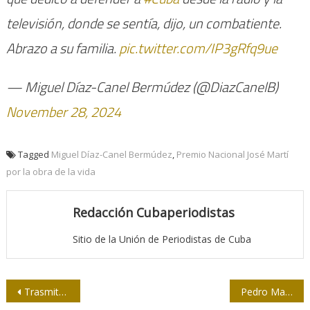
televisión, donde se sentía, dijo, un combatiente.
Abrazo a su familia.
pic.twitter.com/IP3gRfq9ue
— Miguel Díaz-Canel Bermúdez (@DiazCanelB)
November 28, 2024
Tagged
Miguel Díaz-Canel Bermúdez
,
Premio Nacional José Martí
por la obra de la vida
Redacción Cubaperiodistas
Sitio de la Unión de Periodistas de Cuba
Navegación
Trasmite Esteban Lazo condolencias por el fallecimiento de Martínez Pírez
Pedro Martínez Pírez: El hijo de un hombre sin huecos