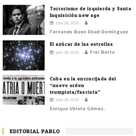
Terrorismo de izquierda y Santa
Inquisición new age
julio 28, 2026
Fernando Buen Abad Domínguez
El azúcar de las estrellas
Frei Betto
julio 28, 2026
Cuba en la encrucijada del
“nuevo orden
trumpista/fascista”
julio 28, 2026
Enrique Ubieta Gómez.
EDITORIAL PABLO