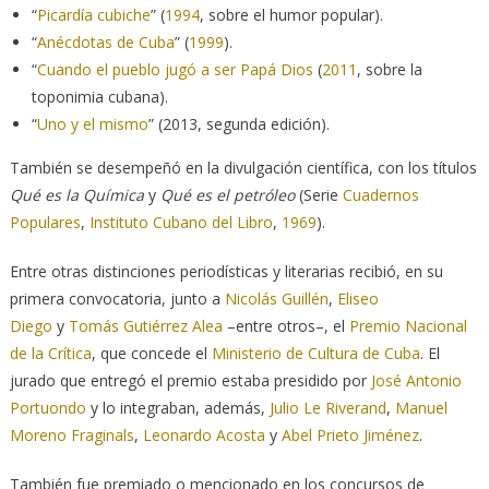
“
Picardía cubiche
” (
1994
, sobre el humor popular).
“
Anécdotas de Cuba
” (
1999
).
“
Cuando el pueblo jugó a ser Papá Dios
(
2011
, sobre la
toponimia cubana).
“
Uno y el mismo
” (2013, segunda edición).
También se desempeñó en la divulgación científica, con los títulos
Qué es la Química
y
Qué es el petróleo
(Serie
Cuadernos
Populares
,
Instituto Cubano del Libro
,
1969
).
Entre otras distinciones periodísticas y literarias recibió, en su
primera convocatoria, junto a
Nicolás Guillén
,
Eliseo
Diego
y
Tomás Gutiérrez Alea
–entre otros–, el
Premio Nacional
de la Crítica
, que concede el
Ministerio de Cultura de Cuba
. El
jurado que entregó el premio estaba presidido por
José Antonio
Portuondo
y lo integraban, además,
Julio Le Riverand
,
Manuel
Moreno Fraginals
,
Leonardo Acosta
y
Abel Prieto Jiménez
.
También fue premiado o mencionado en los concursos de