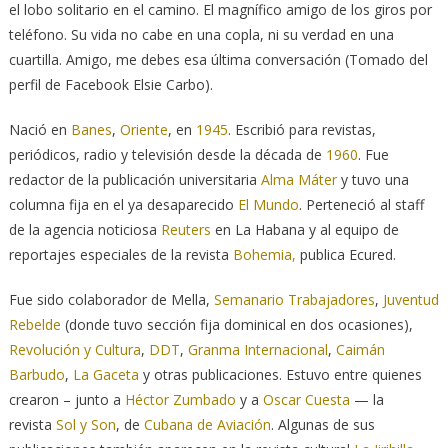
el lobo solitario en el camino. El magnífico amigo de los giros por
teléfono. Su vida no cabe en una copla, ni su verdad en una
cuartilla. Amigo, me debes esa última conversación (Tomado del
perfil de Facebook Elsie Carbo).
Nació en
Banes
,
Oriente
, en
1945
. Escribió para revistas,
periódicos, radio y televisión desde la década de
1960
. Fue
redactor de la publicación universitaria
Alma Máter
y tuvo una
columna fija en el ya desaparecido
El Mundo
. Perteneció al staff
de la agencia noticiosa
Reuters
en La Habana y al equipo de
reportajes especiales de la revista
Bohemia,
publica Ecured.
Fue sido colaborador de Mella,
Semanario Trabajadores
,
Juventud
Rebelde
(donde tuvo sección fija dominical en dos ocasiones),
Revolución y Cultura
,
DDT
,
Granma Internacional
,
Caimán
Barbudo
,
La Gaceta
y otras publicaciones. Estuvo entre quienes
crearon – junto a
Héctor Zumbado
y a
Oscar Cuesta
— la
revista
Sol y Son
, de
Cubana de Aviación
. Algunas de sus