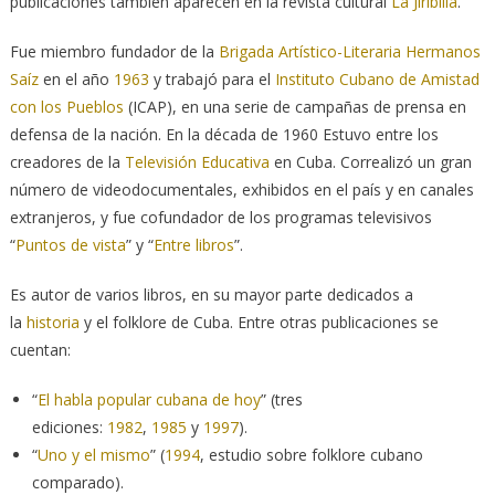
publicaciones también aparecen en la revista cultural
La Jiribilla
.
Fue miembro fundador de la
Brigada Artístico-Literaria Hermanos
Saíz
en el año
1963
y trabajó para el
Instituto Cubano de Amistad
con los Pueblos
(ICAP), en una serie de campañas de prensa en
defensa de la nación. En la década de 1960 Estuvo entre los
creadores de la
Televisión Educativa
en Cuba. Correalizó un gran
número de videodocumentales, exhibidos en el país y en canales
extranjeros, y fue cofundador de los programas televisivos
“
Puntos de vista
” y “
Entre libros
”.
Es autor de varios libros, en su mayor parte dedicados a
la
historia
y el folklore de Cuba. Entre otras publicaciones se
cuentan:
“
El habla popular cubana de hoy
” (tres
ediciones:
1982
,
1985
y
1997
).
“
Uno y el mismo
” (
1994
, estudio sobre folklore cubano
comparado).