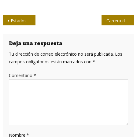
Navegación
Estados Unidos a la “caza” de los espíritus
Carrera de Periodismo
de
entradas
Deja una respuesta
Tu dirección de correo electrónico no será publicada.
Los
campos obligatorios están marcados con
*
Comentario
*
Nombre
*