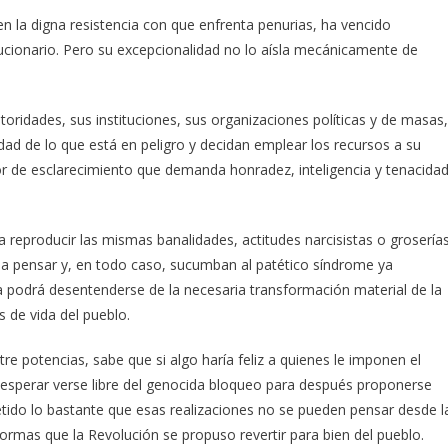
 la digna resistencia con que enfrenta penurias, ha vencido
ucionario. Pero su excepcionalidad no lo aísla mecánicamente de
oridades, sus instituciones, sus organizaciones políticas y de masas,
ad de lo que está en peligro y decidan emplear los recursos a su
or de esclarecimiento que demanda honradez, inteligencia y tenacidad
a reproducir las mismas banalidades, actitudes narcisistas o grosería
a pensar y, en todo caso, sucumban al patético síndrome ya
a podrá desentenderse de la necesaria transformación material de la
s de vida del pueblo.
re potencias, sabe que si algo haría feliz a quienes le imponen el
a esperar verse libre del genocida bloqueo para después proponerse
petido lo bastante que esas realizaciones no se pueden pensar desde l
rmas que la Revolución se propuso revertir para bien del pueblo.