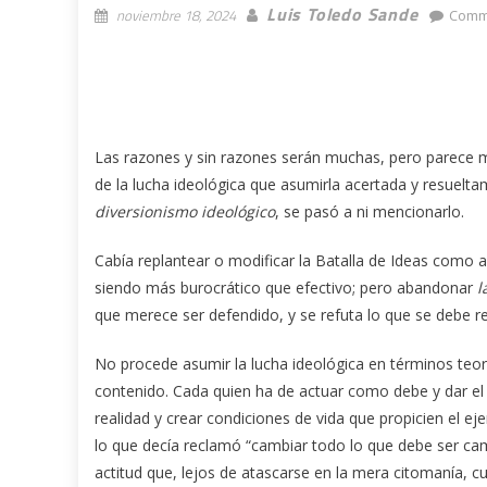
Luis Toledo Sande
noviembre 18, 2024
Comm
Las razones y sin razones serán muchas, pero parece m
de la lucha ideológica que asumirla acertada y resueltam
diversionismo ideológico
, se pasó a ni mencionarlo.
Cabía replantear o modificar la Batalla de Ideas como 
siendo más burocrático que efectivo; pero abandonar
l
que merece ser defendido, y se refuta lo que se debe ref
No procede asumir la lucha ideológica en términos teoric
contenido. Cada quien ha de actuar como debe y dar el
realidad y crear condiciones de vida que propicien el ej
lo que decía reclamó “cambiar todo lo que debe ser cam
actitud que, lejos de atascarse en la mera citomanía, cul