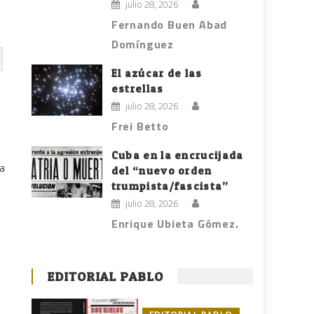
julio 28, 2026
Fernando Buen Abad
Domínguez
El azúcar de las
estrellas
julio 28, 2026
Frei Betto
Cuba en la encrucijada
ba
del “nuevo orden
trumpista/fascista”
julio 28, 2026
Enrique Ubieta Gómez.
EDITORIAL PABLO
a