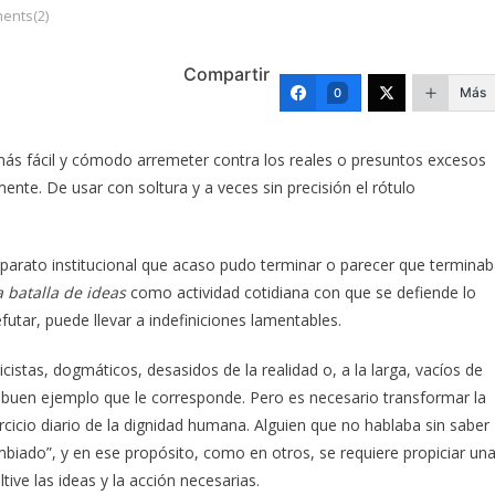
ents(2)
Compartir
Más
0
ás fácil y cómodo arremeter contra los reales o presuntos excesos
ente. De usar con soltura y a veces sin precisión el rótulo
aparato institucional que acaso pudo terminar o parecer que termina
a batalla de ideas
como actividad cotidiana con que se defiende lo
utar, puede llevar a indefiniciones lamentables.
istas, dogmáticos, desasidos de la realidad o, a la larga, vacíos de
 buen ejemplo que le corresponde. Pero es necesario transformar la
ercicio diario de la dignidad humana. Alguien que no hablaba sin saber
biado”, y en ese propósito, como en otros, se requiere propiciar un
tive las ideas y la acción necesarias.