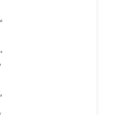
al
la
a
ca
y