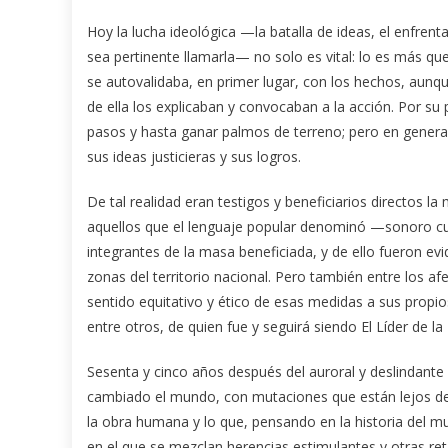
Hoy la lucha ideológica —la batalla de ideas, el enfre
sea pertinente llamarla— no solo es vital: lo es más qu
se autovalidaba, en primer lugar, con los hechos, aunqu
de ella los explicaban y convocaban a la acción. Por su
pasos y hasta ganar palmos de terreno; pero en genera
sus ideas justicieras y sus logros.
De tal realidad eran testigos y beneficiarios directos l
aquellos que el lenguaje popular denominó —sonoro
integrantes de la masa beneficiada, y de ello fueron evi
zonas del territorio nacional. Pero también entre los a
sentido equitativo y ético de esas medidas a sus propios
entre otros, de quien fue y seguirá siendo El Líder de la
Sesenta y cinco años después del auroral y deslindant
cambiado el mundo, con mutaciones que están lejos de 
la obra humana y lo que, pensando en la historia del 
en el que se mezclan herencias estimulantes y otras ret