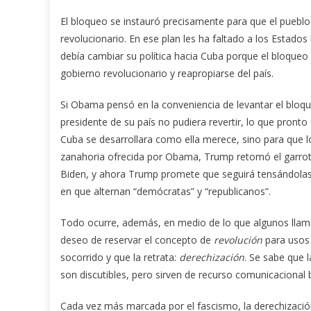
El bloqueo se instauró precisamente para que el pueblo 
revolucionario. En ese plan les ha faltado a los Estad
debía cambiar su política hacia Cuba porque el bloque
gobierno revolucionario y reapropiarse del país.
Si Obama pensó en la conveniencia de levantar el bloq
presidente de su país no pudiera revertir, lo que pront
Cuba se desarrollara como ella merece, sino para que l
zanahoria ofrecida por Obama, Trump retomó el garrot
Biden, y ahora Trump promete que seguirá tensándolas: t
en que alternan “demócratas” y “republicanos”.
Todo ocurre, además, en medio de lo que algunos llama
deseo de reservar el concepto de
revolución
para usos 
socorrido y que la retrata:
derechización
. Se sabe que l
son discutibles, pero sirven de recurso comunicacional 
Cada vez más marcada por el fascismo, la derechización 