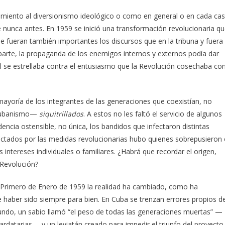
ntamiento al diversionismo ideológico o como en general o en cada ca
e nunca antes. En 1959 se inició una transformación revolucionaria q
e fueran también importantes los discursos que en la tribuna y fuera
 parte, la propaganda de los enemigos internos y externos podía dar
l se estrellaba contra el entusiasmo que la Revolución cosechaba co
a mayoría de los integrantes de las generaciones que coexistían, no
 cubanismo—
siquitrillados
. A estos no les faltó el servicio de algunos
dencia ostensible, no única, los bandidos que infectaron distintas
fectados por las medidas revolucionarias hubo quienes sobrepusieron 
 intereses individuales o familiares. ¿Habrá que recordar el origen,
 Revolución?
e Primero de Enero de 1959 la realidad ha cambiado, como ha
haber sido siempre para bien. En Cuba se trenzan errores propios d
mundo, un sabio llamó “el peso de todas las generaciones muertas” —
ardatarias— y un leviatán creado para impedir el triunfo del proyecto