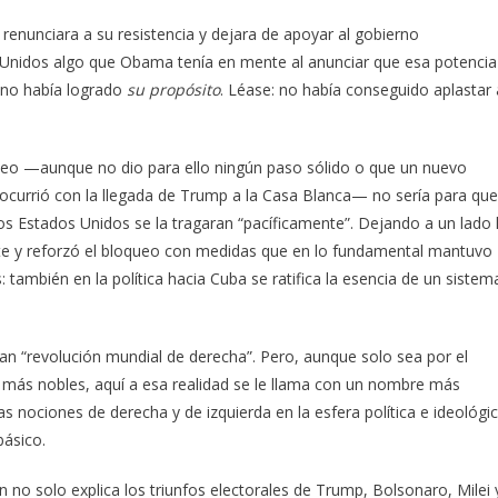
renunciara a su resistencia y dejara de apoyar al gobierno
os Unidos algo que Obama tenía en mente al anunciar que esa potencia
o no había logrado
su propósito
. Léase: no había conseguido aplastar 
ueo —aunque no dio para ello ningún paso sólido o que un nuevo
o ocurrió con la llegada de Trump a la Casa Blanca— no sería para que
os Estados Unidos se la tragaran “pacíficamente”. Dejando a un lado 
e y reforzó el bloqueo con medidas que en lo fundamental mantuvo
ambién en la política hacia Cuba se ratifica la esencia de un sistem
n “revolución mundial de derecha”. Pero, aunque solo sea por el
más nobles, aquí a esa realidad se le llama con un nombre más
as nociones de derecha y de izquierda en la esfera política e ideológi
básico.
no solo explica los triunfos electorales de Trump, Bolsonaro, Milei 