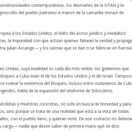
as monstruosidades contemporáneas, los desmanes de la OTAN y la
genocidio del pueblo palestino a manos de la camarilla sionazi de
opea a los Estados Unidos, el éxito del acoso jurídico y mediático
listas, la impunidad con que actúan quienes falsean la verdad y propag
tra Julian Assange— y los sismas que se dan o se fabrican en fuerza
 Unidas, cuya inutilidad es cada día más visible, los gobiernos que
loqueo a Cuba sean el de los Estados Unidos y el de Israel. Tampoc
ece rodear la existencia del bloqueo, incluso entre ciudadanos de Cub
ngendro, habla de la expansión del síndrome de Estocolmo.
 anécdotas y muestras concretas, no solo en busca de brevedad y para
, sino porque se trata de una realidad que está a la vista de todas
les, con el pueblo llano, y quieran verla. De ese contacto no debería
 su cargo— nadie que desee saber de primera mano qué se dice.