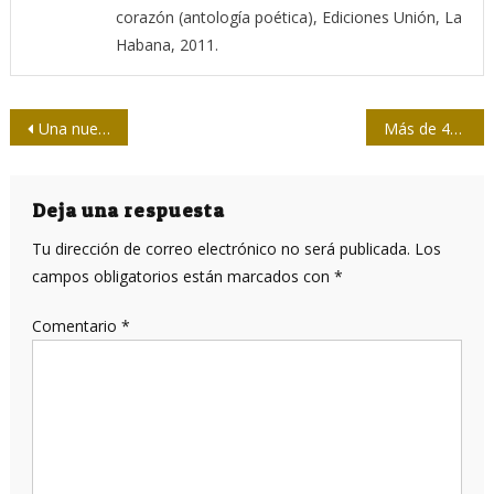
corazón (antología poética), Ediciones Unión, La
Habana, 2011.
Navegación
Una nueva investigación revolucionaria sugiere que su conciencia puede conectarse con todo el universo
Más de 400 mil niños y niñas viven en la calle en la Unión Europea
de
entradas
Deja una respuesta
Tu dirección de correo electrónico no será publicada.
Los
campos obligatorios están marcados con
*
Comentario
*