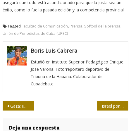
aseguró que todo está acondicionado para que la justa sea un
éxito, como lo fue la pasada edición y la competencia provincial.
Tagged
Facultad de Comunicación
,
Prensa
,
Softbol de la prensa
,
Unión de Periodistas de Cuba (UPEC)
Boris Luis Cabrera
Estudió en Instituto Superior Pedagógico Enrique
José Varona. Fotorreportero deportivo de
Tribuna de la Habana. Colaborador de
Cubadebate
Navegación
Gaza: un año de impudicia y varias lecturas
Israel pone dianas en el pecho a los periodistas
de
entradas
Deja una respuesta