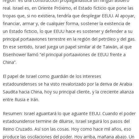
región” es una construcción propagandística sin ningún asidero
real. Israel es, en Oriente Próximo, el Estado ficticio que pone las
tropas que, si no existiera, tendría que desplegar EEUU. Al apoyar,
financiar, armar y, de cualquier forma, sostener la existencia de
un Estado ficticio, lo que EEUU hace es sostener y defender a su
principal portaaviones terrestre en la región del petróleo y del gas.
En ese sentido, Israel juega un papel similar al de Taiwán, al que
Eisenhower llamó “el principal portaaviones de EEUU frente a
China”.
El papel de Israel como guardián de los intereses
estadounidenses se ha visto revalorizado por la deriva de Arabia
Saudita hacia China, hoy su principal cliente, y la creciente alianza
entre Rusia e Irán.
Resumen: Israel aguantará lo que aguante EEUU. Cuando el poder
estadounidense termine de diluirse, Israel seguirá los pasos del
Reino Cruzado. Así son las cosas. Hoy como hace mil años, eso
produce las oscilaciones del poder. Hoy arriba, mañana abajo. Un