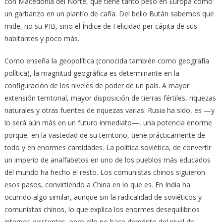
con Macedonia del Norte, que tiene tanto peso en Europa como
un garbanzo en un plantío de caña. Del bello Bután sabemos que
mide, no su PIB, sino el Índice de Felicidad per cápita de sus
habitantes y poco más.
Como enseña la geopolítica (conocida también como geografía
política), la magnitud geográfica es determinante en la
configuración de los niveles de poder de un país. A mayor
extensión territorial, mayor disposición de tierras fértiles, riquezas
naturales y otras fuentes de riquezas varias. Rusia ha sido, es —y
lo será aún más en un futuro inmediato—, una potencia enorme
porque, en la vastedad de su territorio, tiene prácticamente de
todo y en enormes cantidades. La política soviética, de convertir
un imperio de analfabetos en uno de los pueblos más educados
del mundo ha hecho el resto. Los comunistas chinos siguieron
esos pasos, convirtiendo a China en lo que es. En India ha
ocurrido algo similar, aunque sin la radicalidad de soviéticos y
comunistas chinos, lo que explica los enormes desequilibrios
internos existentes, pero ello no hace demérito del nivel de