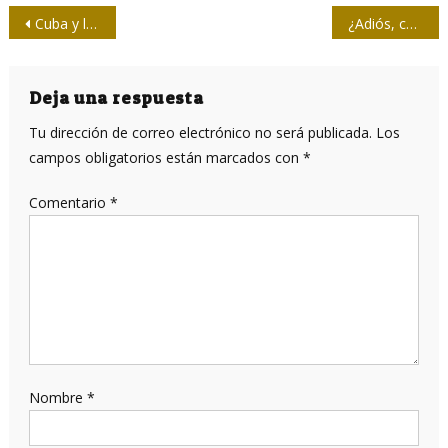
Navegación
Cuba y la vergüenza
¿Adiós, celulares? Mark Zuckerberg asegura que serán reemplazados
de
entradas
Deja una respuesta
Tu dirección de correo electrónico no será publicada.
Los
campos obligatorios están marcados con
*
Comentario
*
Nombre
*