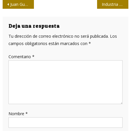
Navegación
Juan Gualberto, en la UPEC, escribiendo la patria
Industria automotriz alemana insta evitar guerra comercial con China
de
entradas
Deja una respuesta
Tu dirección de correo electrónico no será publicada.
Los
campos obligatorios están marcados con
*
Comentario
*
Nombre
*