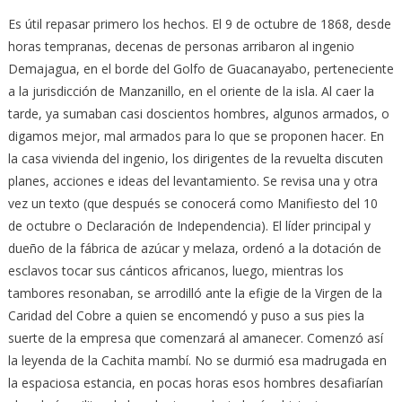
Es útil repasar primero los hechos. El 9 de octubre de 1868, desde
horas tempranas, decenas de personas arribaron al ingenio
Demajagua, en el borde del Golfo de Guacanayabo, perteneciente
a la jurisdicción de Manzanillo, en el oriente de la isla. Al caer la
tarde, ya sumaban casi doscientos hombres, algunos armados, o
digamos mejor, mal armados para lo que se proponen hacer. En
la casa vivienda del ingenio, los dirigentes de la revuelta discuten
planes, acciones e ideas del levantamiento. Se revisa una y otra
vez un texto (que después se conocerá como Manifiesto del 10
de octubre o Declaración de Independencia). El líder principal y
dueño de la fábrica de azúcar y melaza, ordenó a la dotación de
esclavos tocar sus cánticos africanos, luego, mientras los
tambores resonaban, se arrodilló ante la efigie de la Virgen de la
Caridad del Cobre a quien se encomendó y puso a sus pies la
suerte de la empresa que comenzará al amanecer. Comenzó así
la leyenda de la Cachita mambí. No se durmió esa madrugada en
la espaciosa estancia, en pocas horas esos hombres desafiarían