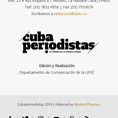
Ave. 23 # 452 esquina a I, Vedado, La Habana Cuba (10400)
Telf. (53) 7832 4550 | Fax: (53) 7333079
Escríbanos a
redaccion@upec.cu
Edición y Realización:
Departamento de Comunicación de la UPEC
Cubaperiodistas 2019
|
Editorial by
MysteryThemes
.