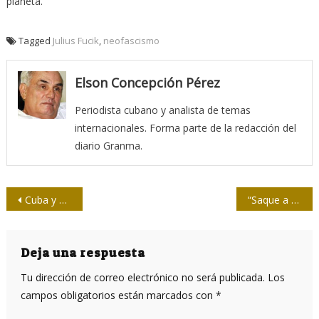
planeta.
Tagged
Julius Fucik
,
neofascismo
Elson Concepción Pérez
Periodista cubano y analista de temas
internacionales. Forma parte de la redacción del
diario Granma.
Navegación
Cuba y Vietnam: lazos de amistad y solidaridad
“Saque a Cuba de la lista de patrocinadores del terrorismo”
de
entradas
Deja una respuesta
Tu dirección de correo electrónico no será publicada.
Los
campos obligatorios están marcados con
*