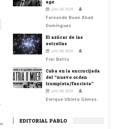
age
julio 28, 2026
Fernando Buen Abad
Domínguez
El azúcar de las
estrellas
julio 28, 2026
Frei Betto
Cuba en la encrucijada
del “nuevo orden
trumpista/fascista”
julio 28, 2026
Enrique Ubieta Gómez.
s
EDITORIAL PABLO
on