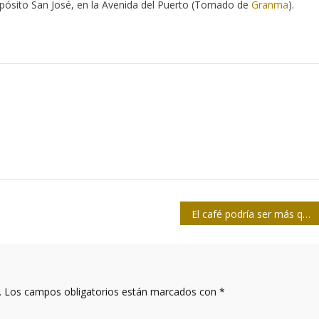
epósito San José, en la Avenida del Puerto (Tomado de
Granma
).
El café podría ser más que un estimulante matutino
.
Los campos obligatorios están marcados con
*