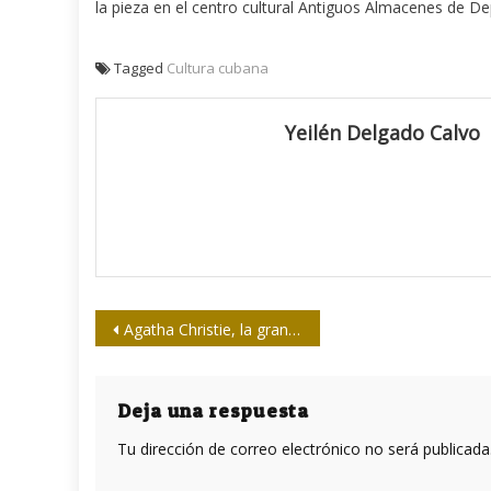
la pieza en el centro cultural Antiguos Almacenes de D
Tagged
Cultura cubana
Yeilén Delgado Calvo
Navegación
Agatha Christie, la gran dama del misterio
de
entradas
Deja una respuesta
Tu dirección de correo electrónico no será publicada