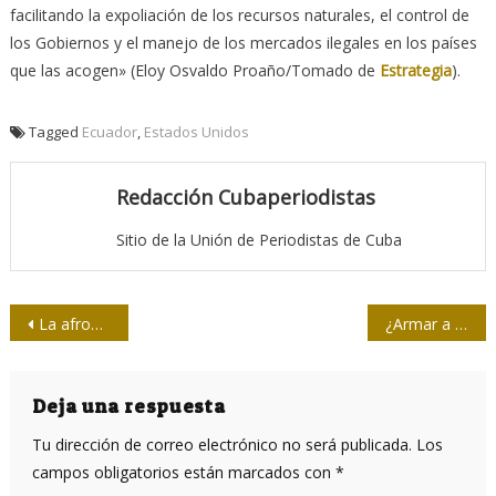
facilitando la expoliación de los recursos naturales, el control de
los Gobiernos y el manejo de los mercados ilegales en los países
que las acogen» (Eloy Osvaldo Proaño/Tomado de
Estrategia
).
Tagged
Ecuador
,
Estados Unidos
Redacción Cubaperiodistas
Sitio de la Unión de Periodistas de Cuba
Navegación
La afroderecha no es, ni puede ser, una propuesta emancipadora
¿Armar a un Estado genocida para pedirle luego moderación?
de
entradas
Deja una respuesta
Tu dirección de correo electrónico no será publicada.
Los
campos obligatorios están marcados con
*