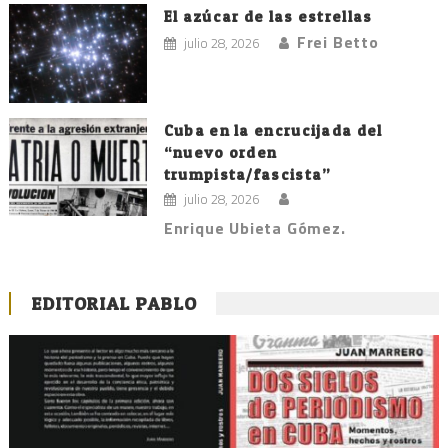
El azúcar de las estrellas
Frei Betto
julio 28, 2026
Cuba en la encrucijada del
“nuevo orden
trumpista/fascista”
julio 28, 2026
Enrique Ubieta Gómez.
EDITORIAL PABLO