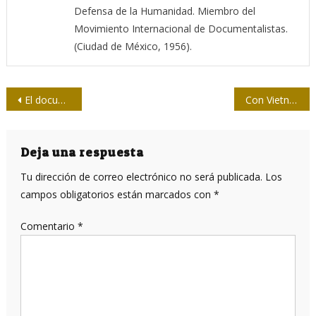
Defensa de la Humanidad. Miembro del
Movimiento Internacional de Documentalistas.
(Ciudad de México, 1956).
Navegación
El documental que ajusta cuentas con Leni Riefenstahl
Con Vietnam, hasta nuestra propia tinta
de
entradas
Deja una respuesta
Tu dirección de correo electrónico no será publicada.
Los
campos obligatorios están marcados con
*
Comentario
*