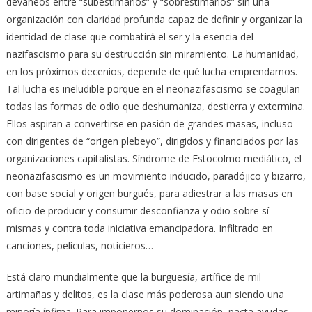
devaneos entre “subestimarlos” y “sobrestimarlos” sin una
organización con claridad profunda capaz de definir y organizar la
identidad de clase que combatirá el ser y la esencia del
nazifascismo para su destrucción sin miramiento. La humanidad,
en los próximos decenios, depende de qué lucha emprendamos.
Tal lucha es ineludible porque en el neonazifascismo se coagulan
todas las formas de odio que deshumaniza, destierra y extermina.
Ellos aspiran a convertirse en pasión de grandes masas, incluso
con dirigentes de “origen plebeyo”, dirigidos y financiados por las
organizaciones capitalistas. Síndrome de Estocolmo mediático, el
neonazifascismo es un movimiento inducido, paradójico y bizarro,
con base social y origen burgués, para adiestrar a las masas en
oficio de producir y consumir desconfianza y odio sobre sí
mismas y contra toda iniciativa emancipadora. Infiltrado en
canciones, películas, noticieros…
Está claro mundialmente que la burguesía, artífice de mil
artimañas y delitos, es la clase más poderosa aun siendo una
minoría ínfima. Para imponernos su dominación, pacta ayudas