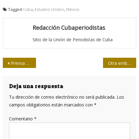
Tagged
Cuba
,
Estados Unidos
,
México
Redacción Cubaperiodistas
Sitio de la Unión de Periodistas de Cuba
Navegación
Prensa Latina reelegida en el Consejo de Red de Noticias Franja y Ruta
Otra embarcación es atacada por orcas. Unos científicos sospechan la razón
de
entradas
Deja una respuesta
Tu dirección de correo electrónico no será publicada.
Los
campos obligatorios están marcados con
*
Comentario
*