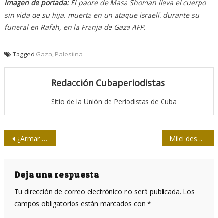
Imagen de portada:
El padre de Masa Shoman lleva el cuerpo
sin vida de su hija, muerta en un ataque israelí, durante su
funeral en Rafah, en la Franja de Gaza AFP.
Tagged
Gaza
,
Palestina
Redacción Cubaperiodistas
Sitio de la Unión de Periodistas de Cuba
Navegación
¿Armar a un Estado genocida para pedirle luego moderación?
Milei desguaza a Aerolíneas Argentinas
de
entradas
Deja una respuesta
Tu dirección de correo electrónico no será publicada.
Los
campos obligatorios están marcados con
*