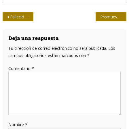
Navegación
Falleció el periodista Carlos Piñeiro Loredo
Promueve Centro de Estudios Martianos cursos nacionales e internacionales para el venidero año académico
de
entradas
Deja una respuesta
Tu dirección de correo electrónico no será publicada.
Los
campos obligatorios están marcados con
*
Comentario
*
Nombre
*