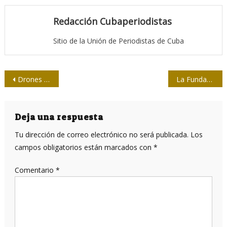
Redacción Cubaperiodistas
Sitio de la Unión de Periodistas de Cuba
Navegación
Drones para matar barato y sin bajas propias
La Fundación Francisco Franco y los que ahora son ricos gracias al franquismo
de
entradas
Deja una respuesta
Tu dirección de correo electrónico no será publicada.
Los
campos obligatorios están marcados con
*
Comentario
*