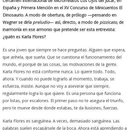
Certamen Internacional de Microrrelatos Los Ojos del Júcar, en
España y Primera Mención en el XV Concurso de Minicuentos El
Dinosaurio. A modo de obertura, de prólogo —pensando en
Wagner se diría
preludio
— así, directo, a modo de
pizzicato
, de
inarmonía en ese armonio que pretende ser esta entrevista:
¿quién es Karla Flores?
Es una joven que siempre se hace preguntas. Alguien que espera,
que anhela, que sueña. Que se cuestiona el funcionamiento del
mundo, el porqué de las cosas, las motivaciones de la gente.
Karla Flores no está conforme nunca. Lo quiere todo. Todo,
ahora. Y cuando no puede lograrlo al momento, trabaja, se
esfuerza, insiste. Aunque no voy a aseverar que siempre,
regularmente logra lo que quiere. Es una persona que funciona
por listas, por escalones. El primer paso no te asegura el triunfo,
pero te mueve desde donde estabas, te da ilusiones, fuerzas.
Karla Flores es sanguínea. A veces, demasiado sanguínea. Las
palabras suelen escapársele de la boca. Ahora está aprendiendo a