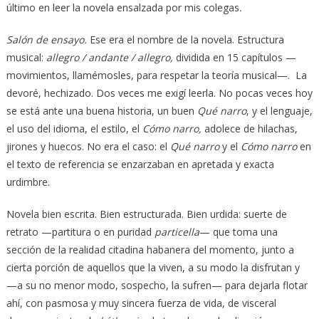
último en leer la novela ensalzada por mis colegas
.
Salón de ensayo.
Ese era el nombre de la novela. Estructura
musical:
allegro / andante / allegro,
dividida en 15 capítulos —
movimientos, llamémosles, para respetar la teoría musical—.
La
devoré, hechizado. Dos veces me exigí leerla. No pocas veces hoy
se está ante una buena historia, un buen
Qué narro
, y el lenguaje,
el uso del idioma, el estilo, el
Cómo
narro,
adolece de hilachas,
jirones y huecos. No era el caso: el
Qué narro
y el
Cómo narro
en
el texto de referencia se enzarzaban en apretada y exacta
urdimbre.
Novela bien escrita. Bien estructurada. Bien urdida: suerte de
retrato —partitura o en puridad
particella
— que toma una
sección de la realidad citadina habanera del momento, junto a
cierta porción de aquellos que la viven, a su modo la disfrutan y
—a su no menor modo, sospecho, la sufren— para dejarla flotar
ahí, con pasmosa y muy sincera fuerza de vida, de visceral