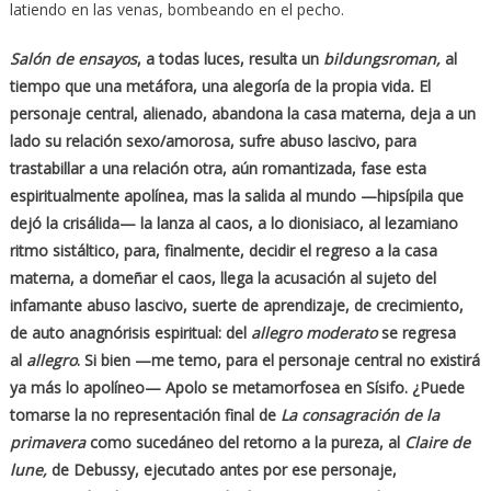
latiendo en las venas, bombeando en el pecho.
Salón de ensayos
, a todas luces, resulta un
bildungsroman,
al
tiempo que una metáfora, una alegoría de la propia vida
.
El
personaje central, alienado, abandona la casa materna, deja a un
lado su relación sexo/amorosa, sufre abuso lascivo, para
trastabillar a una relación
otra
, aún romantizada, fase esta
espiritualmente apolínea, mas la salida al mundo —
hipsípila que
dejó la crisálida
— la lanza al caos, a lo dionisiaco, al lezamiano
ritmo sistáltico, para, finalmente, decidir el regreso a la casa
materna, a domeñar el caos, llega la acusación al sujeto del
infamante abuso lascivo, suerte de aprendizaje, de crecimiento,
de auto anagnórisis espiritual: del
allegro moderato
se regresa
al
allegro
. Si bien —me temo, para el personaje central no existirá
ya más lo apolíneo— Apolo se metamorfosea en Sísifo. ¿Puede
tomarse la no representación final de
La consagración de la
primavera
como sucedáneo del retorno a la pureza, al
Claire de
lune,
de Debussy, ejecutado antes por ese personaje,