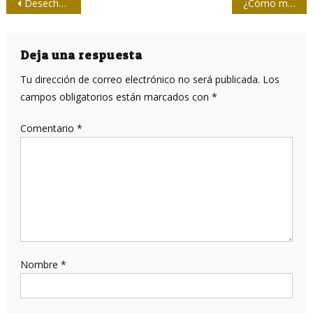
Navegación
Desechables
¿Cómo manipuló las actas la oposición en Venezuela? Desvelamos el mecanismo utilizado
de
entradas
Deja una respuesta
Tu dirección de correo electrónico no será publicada.
Los
campos obligatorios están marcados con
*
Comentario
*
Nombre
*