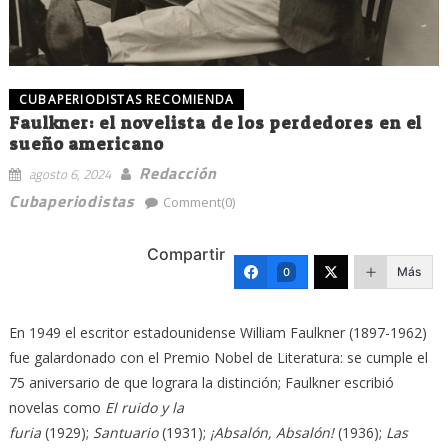
CUBAPERIODISTAS RECOMIENDA
Faulkner: el novelista de los perdedores en el
sueño americano
Redacción
agosto 6, 2024
Cubaperiodistas
Comment(0)
Compartir
Más
0
En 1949 el escritor estadounidense William Faulkner (1897-1962)
fue galardonado con el Premio Nobel de Literatura: se cumple el
75 aniversario de que lograra la distinción; Faulkner escribió
novelas como
El ruido y la
furia
(1929);
Santuario
(1931);
¡Absalón, Absalón!
(1936);
Las