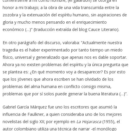
conferírseme a mí como hombre, (el galardón) se otorga en
honor a mi trabajo; a la obra de una vida transcurrida entre la
zozobra y la extenuación del espíritu humano, sin aspiraciones de
gloria y mucho menos pensando en el enriquecimiento
económico (…)” (traducción extraída del blog Cauce Literario).
En otro parágrafo del discurso, valoraba: “Actualmente nuestra
tragedia es el haber experimentado por tanto tiempo un miedo
físico, universal y generalizado que apenas nos es dable soportar.
Ahora ya no existen problemas del espíritu y la única pregunta que
se plantea es: ¿En qué momento voy a desaparecer? Es por esto
que los jóvenes que ahora escriben se han olvidado de los
problemas del alma humana en conflicto consigo misma,
problemas que por sí solos puede generar la buena literatura (…)”.
Gabriel García Márquez fue uno los escritores que asumió la
influencia de Faulkner, a quien consideraba uno de los mejores
novelistas del siglo XX; por ejemplo en
La Hojarasca
(1955), el
autor colombiano utiliza una técnica de narrar -el monólogo