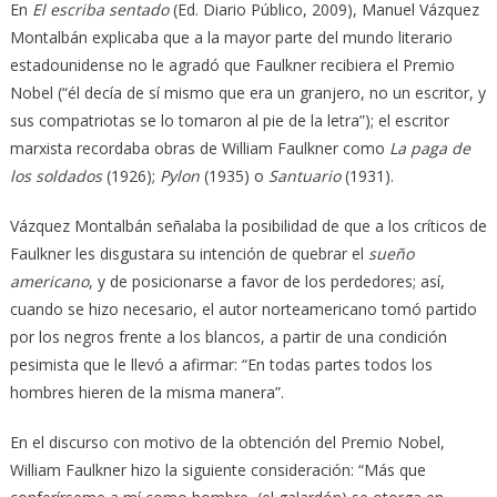
En
El escriba sentado
(Ed. Diario Público, 2009), Manuel Vázquez
Montalbán explicaba que a la mayor parte del mundo literario
estadounidense no le agradó que Faulkner recibiera el Premio
Nobel (“él decía de sí mismo que era un granjero, no un escritor, y
sus compatriotas se lo tomaron al pie de la letra”); el escritor
marxista recordaba obras de William Faulkner como
La paga de
los soldados
(1926);
Pylon
(1935) o
Santuario
(1931).
Vázquez Montalbán señalaba la posibilidad de que a los críticos de
Faulkner les disgustara su intención de quebrar el
sueño
americano
, y de posicionarse a favor de los perdedores; así,
cuando se hizo necesario, el autor norteamericano tomó partido
por los negros frente a los blancos, a partir de una condición
pesimista que le llevó a afirmar: “En todas partes todos los
hombres hieren de la misma manera”.
En el discurso con motivo de la obtención del Premio Nobel,
William Faulkner hizo la siguiente consideración: “Más que