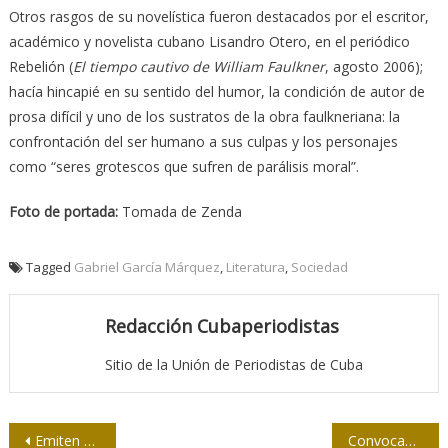
Otros rasgos de su novelística fueron destacados por el escritor,
académico y novelista cubano Lisandro Otero, en el periódico
Rebelión (
El tiempo cautivo de William Faulkner
, agosto 2006);
hacía hincapié en su sentido del humor, la condición de autor de
prosa difícil y uno de los sustratos de la obra faulkneriana: la
confrontación del ser humano a sus culpas y los personajes
como “seres grotescos que sufren de parálisis moral”.
Foto de portada:
Tomada de Zenda
Tagged
Gabriel García Márquez
,
Literatura
,
Sociedad
Redacción Cubaperiodistas
Sitio de la Unión de Periodistas de Cuba
Navegación
Emiten un fallo histórico contra Google que podría cambiar el mercado
Convocan al IX Salón Nacional de Humor Juvenil “El Loquito”