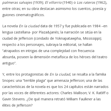
palmeras salvajes
(1939);
El villorrio
(1940) o
Los rateros
(1962),
entre otras; en su obra destacan asimismo los cuentos, poesía y
guiones cinematográficos.
La novela
En la ciudad
data de 1957 y fue publicada en 1984 –en
lengua castellana- por Plaza&Janés; la narración se sitúa en la
ciudad de Jefferson (condado de Yoknapatawpha, Mississippi);
respecto a los personajes, subraya la editorial, se hallan
“atrapados en intrigas de una complejidad con frecuencia
absurda, poseen la dimensión metafísica de los héroes del teatro
antiguo”.
Y, entre los protagonistas de
En la ciudad
, se resalta a la familia
Snopes: una “terrible plaga” que amenaza Jefferson; una de las
características de la novela es que los 24 capítulos están narrados
por las voces de diferentes actores: Charles Mallison; V. K. Ratliff o
Gavin Stevens. ¿De qué manera retrató William Faulkner a las
élites de Jefferson?