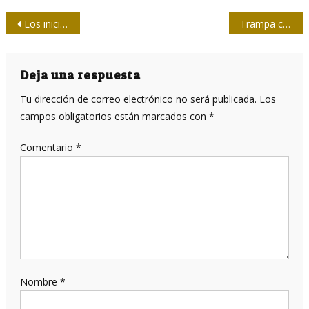
Navegación
Los inicios, un antes y después en la profesión del periodista
Trampa cazabobos
de
entradas
Deja una respuesta
Tu dirección de correo electrónico no será publicada.
Los
campos obligatorios están marcados con
*
Comentario
*
Nombre
*