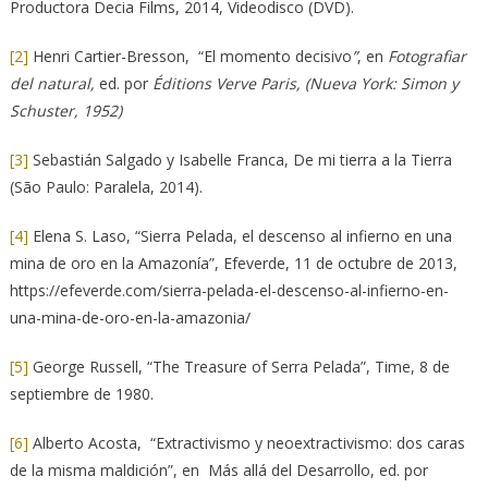
Productora Decia Films, 2014, Videodisco (DVD).
[2]
Henri Cartier-Bresson, “El momento decisivo
”
, en
Fotografiar
del natural,
ed. por
Éditions Verve Paris, (Nueva York: Simon y
Schuster, 1952)
[3]
Sebastián Salgado y Isabelle Franca, De mi tierra a la Tierra
(São Paulo: Paralela, 2014).
[4]
Elena S. Laso, “Sierra Pelada, el descenso al infierno en una
mina de oro en la Amazonía”, Efeverde, 11 de octubre de 2013,
https://efeverde.com/sierra-pelada-el-descenso-al-infierno-en-
una-mina-de-oro-en-la-amazonia/
[5]
George Russell, “The Treasure of Serra Pelada”, Time, 8 de
septiembre de 1980.
[6]
Alberto Acosta, “Extractivismo y neoextractivismo: dos caras
de la misma maldición”, en Más allá del Desarrollo, ed. por