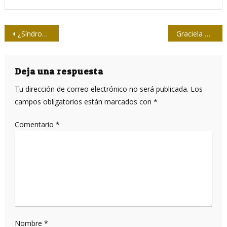
Navegación
¿Síndrome de cibernarcisismo?
Graciela Montes: “El libro hoy es revolucionario, es disruptivo”
de
entradas
Deja una respuesta
Tu dirección de correo electrónico no será publicada.
Los
campos obligatorios están marcados con
*
Comentario
*
Nombre
*