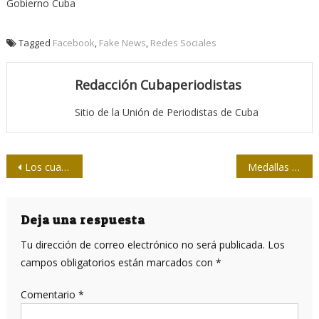
Gobierno Cuba
Tagged
Facebook
,
Fake News
,
Redes Sociales
Redacción Cubaperiodistas
Sitio de la Unión de Periodistas de Cuba
Navegación
Los cuatro premios de Arleen Rodríguez Derivet
Medallas al pecho y otras reminiscencias del estrellato deportivo cubano
de
entradas
Deja una respuesta
Tu dirección de correo electrónico no será publicada.
Los
campos obligatorios están marcados con
*
Comentario
*