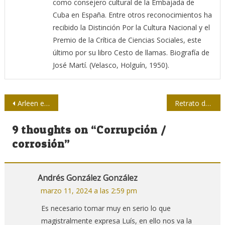
como consejero cultural de la Embajada de
Cuba en España. Entre otros reconocimientos ha
recibido la Distinción Por la Cultura Nacional y el
Premio de la Crítica de Ciencias Sociales, este
último por su libro Cesto de llamas. Biografía de
José Martí. (Velasco, Holguín, 1950).
Navegación
Arleen es mucha Arleen
Retrato de Ernesto Ver(d)a(d)
de
9 thoughts on “
Corrupción /
entradas
corrosión
”
Andrés González González
marzo 11, 2024 a las 2:59 pm
Es necesario tomar muy en serio lo que
magistralmente expresa Luís, en ello nos va la