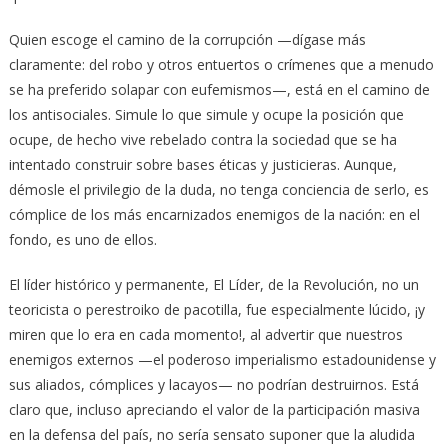
Quien escoge el camino de la corrupción —dígase más
claramente: del robo y otros entuertos o crímenes que a menudo
se ha preferido solapar con eufemismos—, está en el camino de
los antisociales. Simule lo que simule y ocupe la posición que
ocupe, de hecho vive rebelado contra la sociedad que se ha
intentado construir sobre bases éticas y justicieras. Aunque,
démosle el privilegio de la duda, no tenga conciencia de serlo, es
cómplice de los más encarnizados enemigos de la nación: en el
fondo, es uno de ellos.
El líder histórico y permanente, El Líder, de la Revolución, no un
teoricista o perestroiko de pacotilla, fue especialmente lúcido, ¡y
miren que lo era en cada momento!, al advertir que nuestros
enemigos externos —el poderoso imperialismo estadounidense y
sus aliados, cómplices y lacayos— no podrían destruirnos. Está
claro que, incluso apreciando el valor de la participación masiva
en la defensa del país, no sería sensato suponer que la aludida