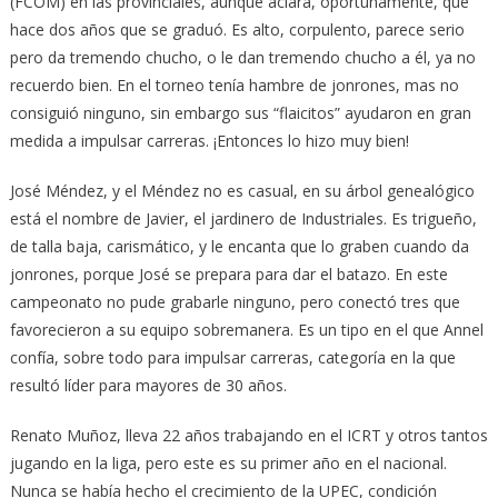
(FCOM) en las provinciales, aunque aclara, oportunamente, que
hace dos años que se graduó. Es alto, corpulento, parece serio
pero da tremendo chucho, o le dan tremendo chucho a él, ya no
recuerdo bien. En el torneo tenía hambre de jonrones, mas no
consiguió ninguno, sin embargo sus “flaicitos” ayudaron en gran
medida a impulsar carreras. ¡Entonces lo hizo muy bien!
José Méndez, y el Méndez no es casual, en su árbol genealógico
está el nombre de Javier, el jardinero de Industriales. Es trigueño,
de talla baja, carismático, y le encanta que lo graben cuando da
jonrones, porque José se prepara para dar el batazo. En este
campeonato no pude grabarle ninguno, pero conectó tres que
favorecieron a su equipo sobremanera. Es un tipo en el que Annel
confía, sobre todo para impulsar carreras, categoría en la que
resultó líder para mayores de 30 años.
Renato Muñoz, lleva 22 años trabajando en el ICRT y otros tantos
jugando en la liga, pero este es su primer año en el nacional.
Nunca se había hecho el crecimiento de la UPEC, condición