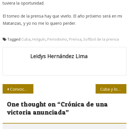
tuviera la oportunidad.
El torneo de la prensa hay que vivirlo. El año próximo será en mi
Matanzas, y yo no me lo quiero perder.
Tagged
Cuba
,
Holguín
,
Periodismo
,
Prensa
,
Softbol de la prensa
Leidys Hernández Lima
Navegación
Convocan al taller nacional “De Martí a Fidel: La prensa”
Cuba y los rostros amables del capitalismo
de
One thought on “
Crónica de una
entradas
victoria anunciada
”