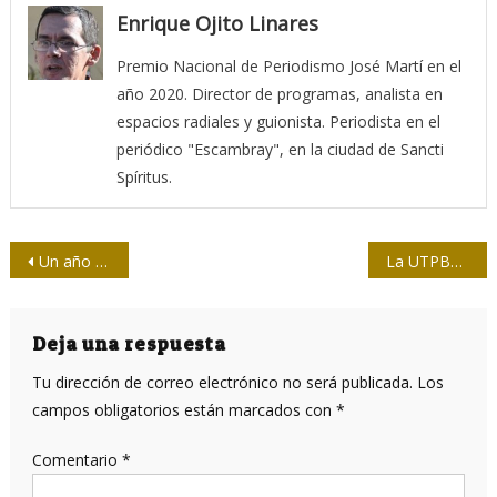
Enrique Ojito Linares
Premio Nacional de Periodismo José Martí en el
año 2020. Director de programas, analista en
espacios radiales y guionista. Periodista en el
periódico "Escambray", en la ciudad de Sancti
Spíritus.
Navegación
Un año de ChatGPT: ¿se han cumplido los pronósticos?
La UTPBA repudia despidos en Radio Nacional
de
entradas
Deja una respuesta
Tu dirección de correo electrónico no será publicada.
Los
campos obligatorios están marcados con
*
Comentario
*