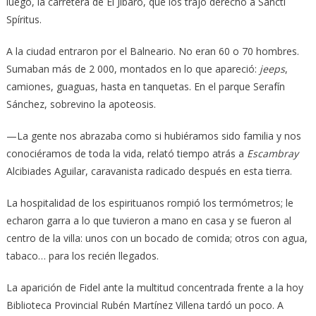
luego, la carretera de El Jíbaro, que los trajo derecho a Sancti
Spíritus.
A la ciudad entraron por el Balneario. No eran 60 o 70 hombres.
Sumaban más de 2 000, montados en lo que apareció:
jeeps
,
camiones, guaguas, hasta en tanquetas. En el parque Serafín
Sánchez, sobrevino la apoteosis.
—La gente nos abrazaba como si hubiéramos sido familia y nos
conociéramos de toda la vida, relató tiempo atrás a
Escambray
Alcibiades Aguilar, caravanista radicado después en esta tierra.
La hospitalidad de los espirituanos rompió los termómetros; le
echaron garra a lo que tuvieron a mano en casa y se fueron al
centro de la villa: unos con un bocado de comida; otros con agua,
tabaco… para los recién llegados.
La aparición de Fidel ante la multitud concentrada frente a la hoy
Biblioteca Provincial Rubén Martínez Villena tardó un poco. A