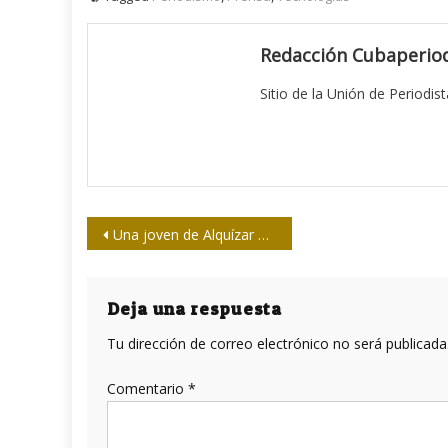
Redacción Cubaperiod
Sitio de la Unión de Periodis
Navegación
Una joven de Alquízar une Mujeres al Sur
de
entradas
Deja una respuesta
Tu dirección de correo electrónico no será publicada
Comentario
*