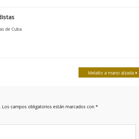
istas
tas de Cuba
Melaíto a mano alzada
.
Los campos obligatorios están marcados con
*