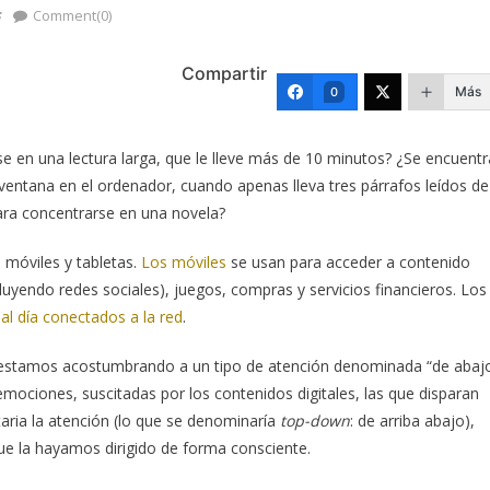
s
Comment(0)
Compartir
Más
0
 en una lectura larga, que le lleve más de 10 minutos? ¿Se encuentr
entana en el ordenador, cuando apenas lleva tres párrafos leídos de
para concentrarse en una novela?
móviles y tabletas.
Los móviles
se usan para acceder a contenido
cluyendo redes sociales), juegos, compras y servicios financieros. Los
al día conectados a la red
.
os estamos acostumbrando a un tipo de atención denominada “de abaj
 emociones, suscitadas por los contenidos digitales, las que disparan
taria la atención (lo que se denominaría
top-down
: de arriba abajo),
ue la hayamos dirigido de forma consciente.