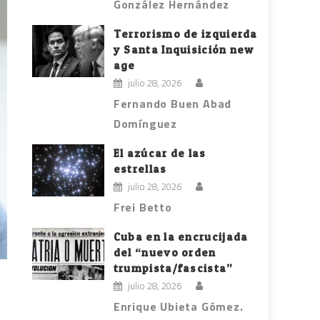
González Hernández
Terrorismo de izquierda
y Santa Inquisición new
age
julio 28, 2026
Fernando Buen Abad
Domínguez
El azúcar de las
estrellas
julio 28, 2026
Frei Betto
Cuba en la encrucijada
del “nuevo orden
trumpista/fascista”
julio 28, 2026
Enrique Ubieta Gómez.