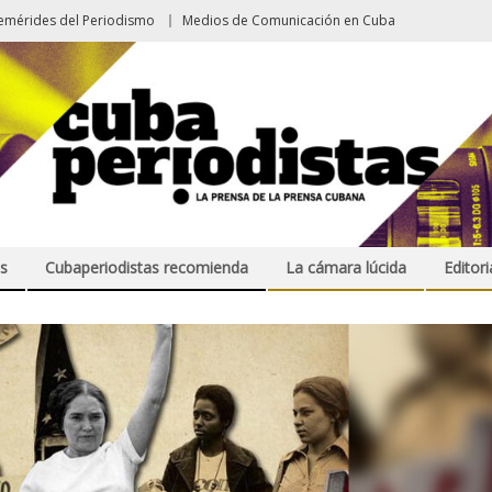
emérides del Periodismo
Medios de Comunicación en Cuba
s
Cubaperiodistas recomienda
La cámara lúcida
Editori