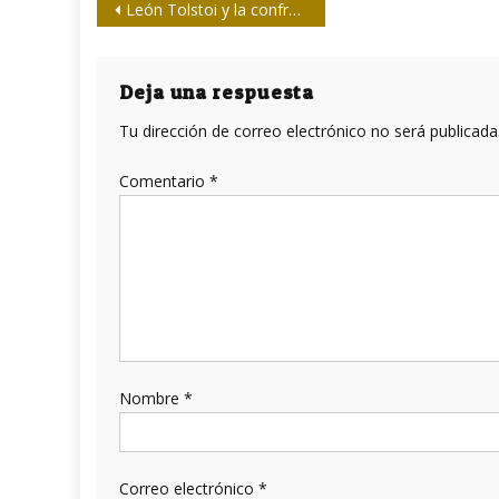
Navegación
León Tolstoi y la confraternidad universal
de
entradas
Deja una respuesta
Tu dirección de correo electrónico no será publicada
Comentario
*
Nombre
*
Correo electrónico
*