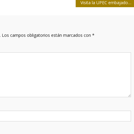
Visita la UPEC embajador saharaui en Cuba
.
Los campos obligatorios están marcados con
*