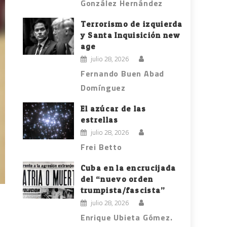
González Hernández
Terrorismo de izquierda
y Santa Inquisición new
age
julio 28, 2026
Fernando Buen Abad
Domínguez
El azúcar de las
estrellas
julio 28, 2026
Frei Betto
Cuba en la encrucijada
del “nuevo orden
trumpista/fascista”
julio 28, 2026
Enrique Ubieta Gómez.