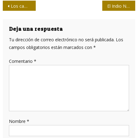
Navegación
Los cambios sustantivos en la prensa cubana comenzaron en enero de 1959
El Indio Naborí y su huella en el periodismo
de
entradas
Deja una respuesta
Tu dirección de correo electrónico no será publicada.
Los
campos obligatorios están marcados con
*
Comentario
*
Nombre
*