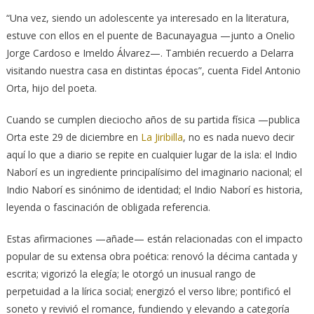
“Una vez, siendo un adolescente ya interesado en la literatura,
estuve con ellos en el puente de Bacunayagua —junto a Onelio
Jorge Cardoso e Imeldo Álvarez—. También recuerdo a Delarra
visitando nuestra casa en distintas épocas”, cuenta Fidel Antonio
Orta, hijo del poeta.
Cuando se cumplen dieciocho años de su partida física —publica
Orta este 29 de diciembre en
La Jiribilla
, no es nada nuevo decir
aquí lo que a diario se repite en cualquier lugar de la isla: el Indio
Naborí es un ingrediente principalísimo del imaginario nacional; el
Indio Naborí es sinónimo de identidad; el Indio Naborí es historia,
leyenda o fascinación de obligada referencia.
Estas afirmaciones —añade— están relacionadas con el impacto
popular de su extensa obra poética: renovó la décima cantada y
escrita; vigorizó la elegía; le otorgó un inusual rango de
perpetuidad a la lírica social; energizó el verso libre; pontificó el
soneto y revivió el romance, fundiendo y elevando a categoría