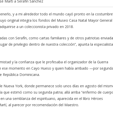
sé Martí a Serafín Sánchez
tenerlo, y a mi alrededor todo el mundo cayó pronto en la costumbre
 cuyo original integra los fondos del Museo Casa Natal Mayor General
 adquirirse a un coleccionista privado en 2018.
nadas con Serafín, como cartas familiares y de otros patriotas enviad
lugar de privilegio dentro de nuestra colección”, apunta la especialista
amistad y la confianza que le profesaba el organizador de la Guerra
do en ese momento en Cayo Hueso y quien había arribado —por segund
e República Dominicana.
sde Nueva York, donde permanece solo unos días en agosto del mis
la que estimó como su segunda patria; allá arriba “enfermo de cuerp
 en una semblanza del espirituano, aparecida en el libro Héroes
artí, al parecer por recomendación del Maestro.