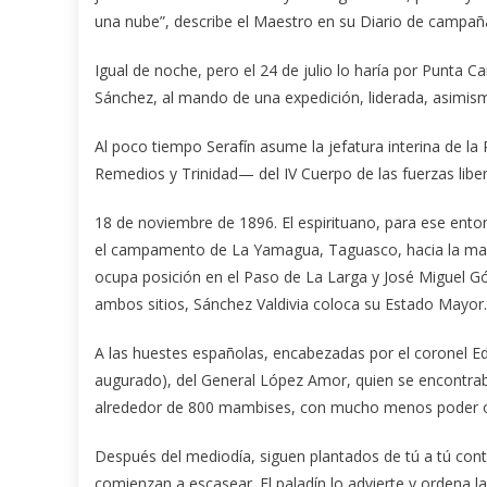
una nube”, describe el Maestro en su Diario de campañ
Igual de noche, pero el 24 de julio lo haría por Punta Ca
Sánchez, al mando de una expedición, liderada, asimism
Al poco tiempo Serafín asume la jefatura interina de la 
Remedios y Trinidad— del IV Cuerpo de las fuerzas liber
18 de noviembre de 1896. El espirituano, para ese enton
el campamento de La Yamagua, Taguasco, hacia la margen
ocupa posición en el Paso de La Larga y José Miguel Gó
ambos sitios, Sánchez Valdivia coloca su Estado Mayor.
A las huestes españolas, encabezadas por el coronel Ed
augurado), del General López Amor, quien se encontraba
alrededor de 800 mambises, con mucho menos poder o
Después del mediodía, siguen plantados de tú a tú contr
comienzan a escasear. El paladín lo advierte y ordena la