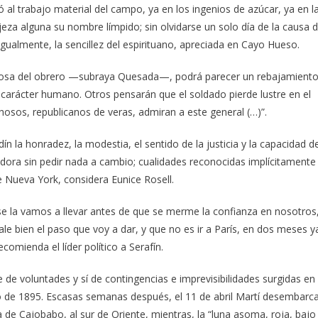
al trabajo material del campo, ya en los ingenios de azúcar, ya en l
eza alguna su nombre límpido; sin olvidarse un solo día de la causa 
gualmente, la sencillez del espirituano, apreciada en Cayo Hueso.
gloriosa del obrero —subraya Quesada—, podrá parecer un rebajamient
carácter humano. Otros pensarán que el soldado pierde lustre en el
chosos, republicanos de veras, admiran a este general (…)”.
 la honradez, la modestia, el sentido de la justicia y la capacidad d
dora sin pedir nada a cambio; cualidades reconocidas implícitamente
de Nueva York, considera Eunice Rosell.
s se la vamos a llevar antes de que se merme la confianza en nosotros
e bien el paso que voy a dar, y que no es ir a París, en dos meses y
omienda el líder político a Serafín.
de voluntades y sí de contingencias e imprevisibilidades surgidas en
rero de 1895. Escasas semanas después, el 11 de abril Martí desembarca
de Cajobabo, al sur de Oriente, mientras, la “luna asoma, roja, bajo