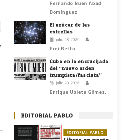
Fernando Buen Abad
Domínguez
El azúcar de las
estrellas
julio 28, 2026
e
Frei Betto
Cuba en la encrucijada
del “nuevo orden
trumpista/fascista”
julio 28, 2026
Enrique Ubieta Gómez.
EDITORIAL PABLO
EDITORIAL PABLO
Libros en venta