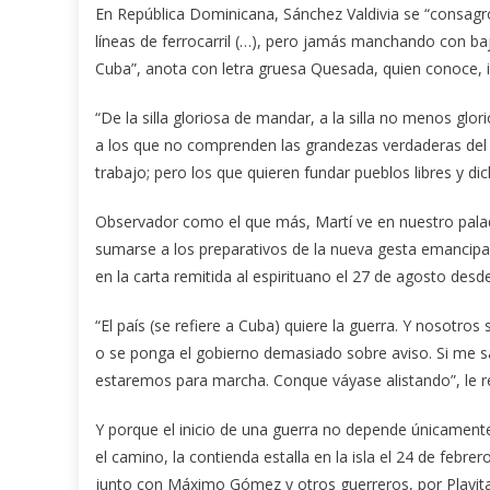
En República Dominicana, Sánchez Valdivia se “consagró 
líneas de ferrocarril (…), pero jamás manchando con baj
Cuba”, anota con letra gruesa Quesada, quien conoce, i
“De la silla gloriosa de mandar, a la silla no menos 
a los que no comprenden las grandezas verdaderas del 
trabajo; pero los que quieren fundar pueblos libres y di
Observador como el que más, Martí ve en nuestro paladín
sumarse a los preparativos de la nueva gesta emancipa
en la carta remitida al espirituano el 27 de agosto des
“El país (se refiere a Cuba) quiere la guerra. Y nosotro
o se ponga el gobierno demasiado sobre aviso. Si me sal
estaremos para marcha. Conque váyase alistando”, le rec
Y porque el inicio de una guerra no depende únicamente 
el camino, la contienda estalla en la isla el 24 de feb
junto con Máximo Gómez y otros guerreros, por Playita 