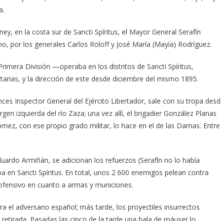
a.
ney, en la costa sur de Sancti Spíritus, el Mayor General Serafín
o, por los generales Carlos Roloff y José María (Mayía) Rodríguez.
Primera División —operaba en los distritos de Sancti Spíritus,
tarias, y la dirección de este desde diciembre del mismo 1895.
ces Inspector General del Ejército Libertador, sale con su tropa des
 izquierda del río Zaza; una vez allí, el brigadier González Planas
mez, con ese propio grado militar, lo hace en el de las Damas. Entre
uardo Armiñán, se adicionan los refuerzos (Serafín no lo había
 en Sancti Spíritus. En total, unos 2 600 enemigos pelean contra
fensivo en cuanto a armas y municiones.
a el adversario español; más tarde, los proyectiles insurrectos
 retirada. Pasadas las cinco de la tarde una bala de máuser lo