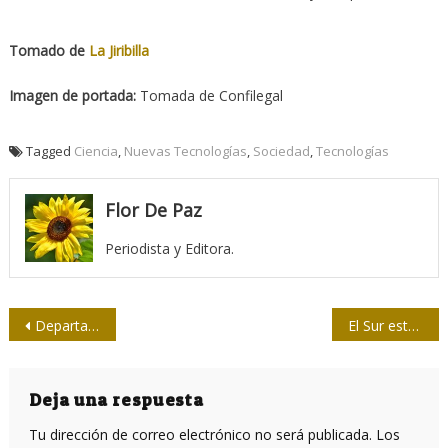
Tomado de
La Jiribilla
Imagen de portada:
Tomada de Confilegal
Tagged
Ciencia
,
Nuevas Tecnologías
,
Sociedad
,
Tecnologías
Flor De Paz
Periodista y Editora.
Navegación
Departamento de Justicia de EE. UU. demanda a Google
El Sur está en La Habana
de
entradas
Deja una respuesta
Tu dirección de correo electrónico no será publicada.
Los