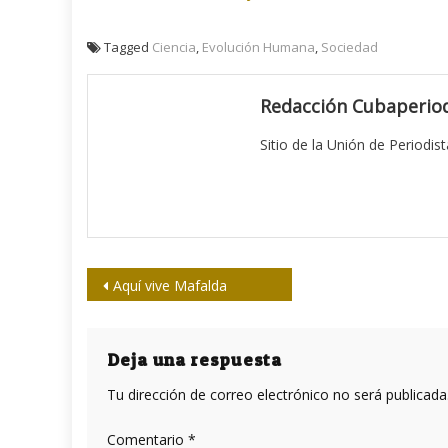
Tagged
Ciencia
,
Evolución Humana
,
Sociedad
Redacción Cubaperiod
Sitio de la Unión de Periodis
Navegación
Aquí vive Mafalda
de
entradas
Deja una respuesta
Tu dirección de correo electrónico no será publicada
Comentario
*