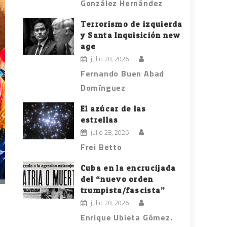
González Hernández
Terrorismo de izquierda
y Santa Inquisición new
age
julio 28, 2026
Fernando Buen Abad
Domínguez
El azúcar de las
estrellas
julio 28, 2026
Frei Betto
Cuba en la encrucijada
del “nuevo orden
trumpista/fascista”
julio 28, 2026
Enrique Ubieta Gómez.