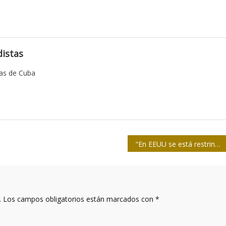
istas
tas de Cuba
“En EEUU se está restringiendo lo que los profesores de Historia podemos decir y hacer en el aula”
.
Los campos obligatorios están marcados con
*