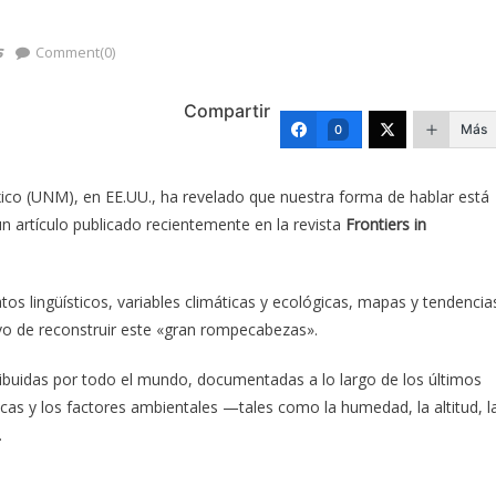
s
Comment(0)
Compartir
Más
0
xico (UNM), en EE.UU., ha revelado que nuestra forma de hablar está
 artículo publicado recientemente en la revista
Frontiers in
atos lingüísticos, variables climáticas y ecológicas, mapas y tendencia
vo de reconstruir este «gran rompecabezas».
ibuidas por todo el mundo, documentadas a lo largo de los últimos
icas y los factores ambientales —tales como la humedad, la altitud, l
.